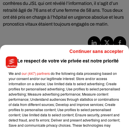
confrères du
JSL
qui ont révélé l’information, il s’agit d’un
retraité âgé de 76 ans et d’une femme de 58 ans. Tous deux
ont été pris en charge à l’hôpital en urgence absolue et leurs
pronostics vitaux étaient toujours engagés ce matin.
Continuer sans accepter
Musique
Le respect de votre vie privée est notre priorité
We and
our (447) partners
do the following data processing based on
Julien Lieb s’essaye à la vie de chatelain
your consent and/or our legitimate interest: Store and/or access
dans son nouveau clip
7 août 2026
information on a device; Use limited data to select advertising; Create
profiles for personalised advertising; Use profiles to select personalised
advertising; Measure advertising performance; Measure content
performance; Understand audiences through statistics or combinations
of data from different sources; Develop and improve services; Create
profiles to personalise content; Use profiles to select personalised
Madonna sort enfin le remix de « Love
content; Use limited data to select content; Ensure security, prevent and
Sensation » avec Kylie Minogue
detect fraud, and fix errors; Deliver and present advertising and content;
7 août 2026
Save and communicate privacy choices. These technologies may