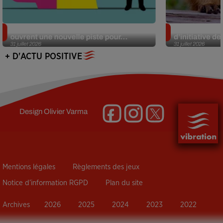
Alzheimer : des chercheurs japonais
Des marmottes
ouvrent une nouvelle piste pour...
d’initiative d
31 juillet 2026
31 juillet 2026
+ D'ACTU POSITIVE
Design
Olivier Varma
Mentions légales
Règlements des jeux
Notice d’information RGPD
Plan du site
Archives
2026
2025
2024
2023
2022