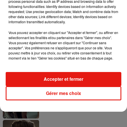
process personal data such as IP address and browsing data to offer
following functionalities: Identify devices based on information actively
requested; Use precise geolocation data; Match and combine data from
other data sources; Link different devices; Identify devices based on
Tayc et Didi B dévoilent le single le plus
information transmitted automatically.
dansant de l’année
7 août 2026
Vous pouvez accepter en cliquant sur "Accepter et fermer", ou affiner en
sélectionnant les finalités et/ou partenaires dans "Gérer mes choix".
Vous pouvez également refuser en cliquant sur "Continuer sans
accepter". Vos préférences ne s'appliqueront que pour ce site. Vous
pouvez mettre à jour vos choix, ou retirer votre consentement à tout
moment via le lien "Gérer les cookies" situé en bas de chaque page.
Angèle et Amélie Lens dévoilent leur
collaboration tant attendue
7 août 2026
Accepter et fermer
Gérer mes choix
Benny Blanco invite Selena Gomez et
Becky G sur son nouveau single
5 août 2026