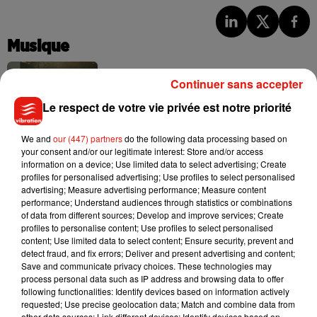
Musique
Continuer sans accepter
Julien Lieb s’essaye à la vie de chatelain
Le respect de votre vie privée est notre priorité
dans son nouveau clip
7 août 2026
We and
our (447) partners
do the following data processing based on
your consent and/or our legitimate interest: Store and/or access
information on a device; Use limited data to select advertising; Create
profiles for personalised advertising; Use profiles to select personalised
advertising; Measure advertising performance; Measure content
Madonna sort enfin le remix de « Love
performance; Understand audiences through statistics or combinations
Sensation » avec Kylie Minogue
of data from different sources; Develop and improve services; Create
7 août 2026
profiles to personalise content; Use profiles to select personalised
content; Use limited data to select content; Ensure security, prevent and
detect fraud, and fix errors; Deliver and present advertising and content;
Save and communicate privacy choices. These technologies may
process personal data such as IP address and browsing data to offer
Tayc et Didi B dévoilent le single le plus
following functionalities: Identify devices based on information actively
dansant de l’année
requested; Use precise geolocation data; Match and combine data from
7 août 2026
other data sources; Link different devices; Identify devices based on