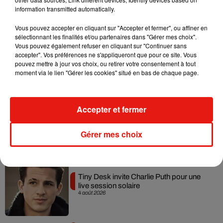
information transmitted automatically.
Vous pouvez accepter en cliquant sur "Accepter et fermer", ou affiner en
sélectionnant les finalités et/ou partenaires dans "Gérer mes choix".
Angèle et Amélie Lens dévoilent leur
Vous pouvez également refuser en cliquant sur "Continuer sans
collaboration tant attendue
accepter". Vos préférences ne s'appliqueront que pour ce site. Vous
7 août 2026
pouvez mettre à jour vos choix, ou retirer votre consentement à tout
moment via le lien "Gérer les cookies" situé en bas de chaque page.
Accepter et fermer
Benny Blanco invite Selena Gomez et
Becky G sur son nouveau single
5 août 2026
Gérer mes choix
Tiny Desk invite Charlie Puth pour une
live session solaire
4 août 2026