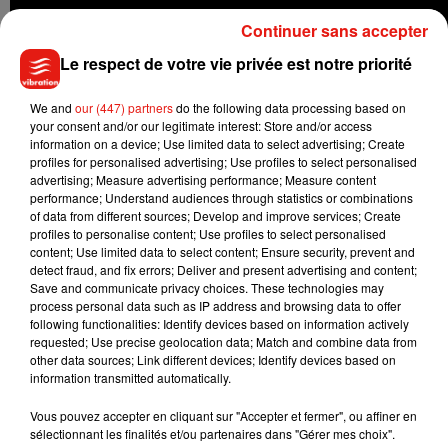
Continuer sans accepter
Le respect de votre vie privée est notre priorité
We and
our (447) partners
do the following data processing based on
your consent and/or our legitimate interest: Store and/or access
information on a device; Use limited data to select advertising; Create
profiles for personalised advertising; Use profiles to select personalised
advertising; Measure advertising performance; Measure content
performance; Understand audiences through statistics or combinations
of data from different sources; Develop and improve services; Create
profiles to personalise content; Use profiles to select personalised
content; Use limited data to select content; Ensure security, prevent and
detect fraud, and fix errors; Deliver and present advertising and content;
Save and communicate privacy choices. These technologies may
process personal data such as IP address and browsing data to offer
following functionalities: Identify devices based on information actively
Musique
requested; Use precise geolocation data; Match and combine data from
other data sources; Link different devices; Identify devices based on
information transmitted automatically.
Julien Lieb s’essaye à la vie de chatelain
Vous pouvez accepter en cliquant sur "Accepter et fermer", ou affiner en
dans son nouveau clip
sélectionnant les finalités et/ou partenaires dans "Gérer mes choix".
7 août 2026