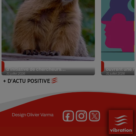
Des marmottes sur OnlyFans : la drôle
Alzheimer : d
d’initiative de chercheurs...
ouvrent une no
31 juillet 2026
31 juillet 2026
+ D'ACTU POSITIVE
Design
Olivier Varma