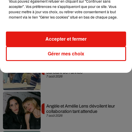
Vous pouvez également refuser en cliquant sur "Continuer sans
accepter". Vos préférences ne s'appliqueront que pour ce site. Vous
pouvez mettre à jour vos choix, ou retirer votre consentement à tout
moment via le lien "Gérer les cookies" situé en bas de chaque page.
Madonna sort enfin le remix de « Love
Sensation » avec Kylie Minogue
7 août 2026
Accepter et fermer
Gérer mes choix
Tayc et Didi B dévoilent le single le plus
dansant de l’année
7 août 2026
Angèle et Amélie Lens dévoilent leur
collaboration tant attendue
7 août 2026