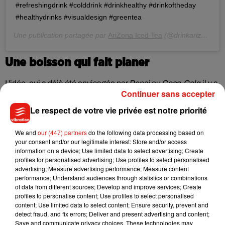
#refreshingdrink #colddrink #drinkhealthy #drinkoftheday
#healthydrinks #visualdesign #greentea
Une publication partagée par
AriZona Iced Tea
(@drinkarizona) le
Une boisson qui fait planer
L'idée, qui a déjà été envisagée par
Pepsi
ou
Coca-Cola
il y a
Continuer sans accepter
peu, a déjà été mise en œuvre l'année dernière par des
sociétés de bières tel que
Constellation Brands
et
Molson
Le respect de votre vie privée est notre priorité
Coors
. En revanche, en prenant le parti d'utiliser du
THC,
Arizona Iced Tea
se différencie de la chaîne de fast-
We and
our (447) partners
do the following data processing based on
your consent and/or our legitimate interest: Store and/or access
food américaine
Carl’s Jr
ou du glacier
Ben & Jerry’s
qui se
information on a device; Use limited data to select advertising; Create
sont positionnés quant à eux sur l’exploitation du CBD pour
profiles for personalised advertising; Use profiles to select personalised
développer de nouveaux produits aux extraits de cannabis.
advertising; Measure advertising performance; Measure content
performance; Understand audiences through statistics or combinations
Pourtant, le CBD est un dérivé non psychoactif du cannabis.
of data from different sources; Develop and improve services; Create
Il ne fait donc pas planer et n’est pas nocif sur la santé,
profiles to personalise content; Use profiles to select personalised
contrairement au THC, qui agit sur le psychisme en
content; Use limited data to select content; Ensure security, prevent and
detect fraud, and fix errors; Deliver and present advertising and content;
modifiant le rythme cérébral. À l'heure actuelle, on ne sait
Save and communicate privacy choices. These technologies may