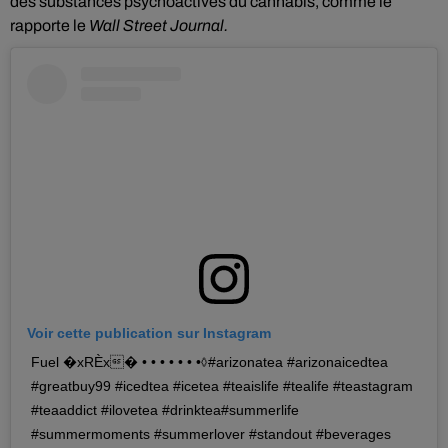
des substances psychoactives du cannabis
, comme le
rapporte le
Wall Street Journal.
Voir cette publication sur Instagram
Fuel �xRÈx� • • • • • • •⬨#arizonatea #arizonaicedtea
#greatbuy99 #icedtea #icetea #teaislife #tealife #teastagram
#teaaddict #ilovetea #drinktea#summerlife
#summermoments #summerlover #standout #beverages