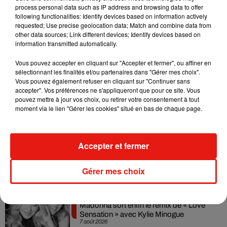
toujours pas à quelle date cette boisson hors du commun
process personal data such as IP address and browsing data to offer
arrivera dans les rayons des supermarchés. Mais si de plus
following functionalities: Identify devices based on information actively
requested; Use precise geolocation data; Match and combine data from
en plus de
pays commencent à revoir leur
législation
sur la
other data sources; Link different devices; Identify devices based on
consommation de cannabis, d'autres marques vont-elles finir
information transmitted automatically.
par suivre le mouvement ? On le saura bien assez tôt.
Vous pouvez accepter en cliquant sur "Accepter et fermer", ou affiner en
sélectionnant les finalités et/ou partenaires dans "Gérer mes choix".
Vous pouvez également refuser en cliquant sur "Continuer sans
accepter". Vos préférences ne s'appliqueront que pour ce site. Vous
pouvez mettre à jour vos choix, ou retirer votre consentement à tout
Musique
moment via le lien "Gérer les cookies" situé en bas de chaque page.
Julien Lieb s’essaye à la vie de chatelain
Accepter et fermer
dans son nouveau clip
7 août 2026
Gérer mes choix
Madonna sort enfin le remix de « Love
Sensation » avec Kylie Minogue
7 août 2026