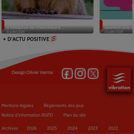
Des marmottes sur OnlyFans : la drôle
Alzheimer : d
d’initiative de chercheurs...
ouvrent une no
31 juillet 2026
31 juillet 2026
+ D'ACTU POSITIVE
Design
Olivier Varma
Mentions légales
Règlements des jeux
Notice d’information RGPD
Plan du site
Archives
2026
2025
2024
2023
2022