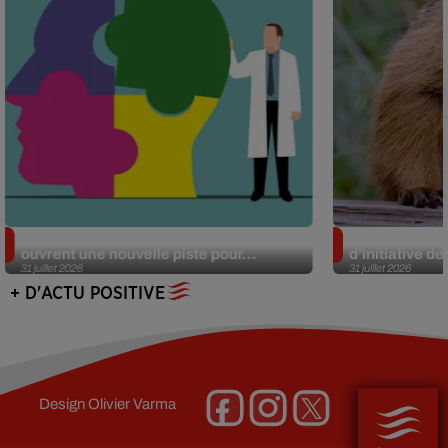
Alzheimer : des chercheurs japonais
Des marmottes
ouvrent une nouvelle piste pour...
d’initiative d
31 juillet 2026
31 juillet 2026
+ D'ACTU POSITIVE
Design
Olivier Varma