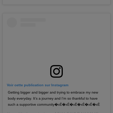
Voir cette publication sur Instagram
Getting bigger and bigger and trying to embrace my new
body everyday. It’s a journey and I’m so thankful to have
such a supportive community�xÈ�xÈ�xÈ�xÈ�xÈ�xÈ