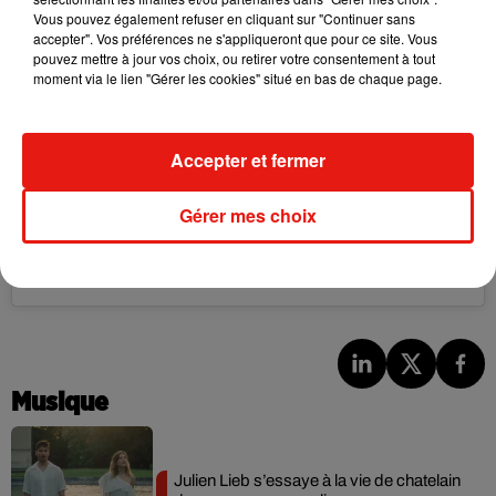
Vous pouvez également refuser en cliquant sur "Continuer sans
accepter". Vos préférences ne s'appliqueront que pour ce site. Vous
pouvez mettre à jour vos choix, ou retirer votre consentement à tout
moment via le lien "Gérer les cookies" situé en bas de chaque page.
Accepter et fermer
Voir cette publication sur Instagram
Gérer mes choix
same same but a little different
Une publication partagée par
A S H L E Y G R A H A M
(@ashleygraham) le
Musique
Julien Lieb s’essaye à la vie de chatelain