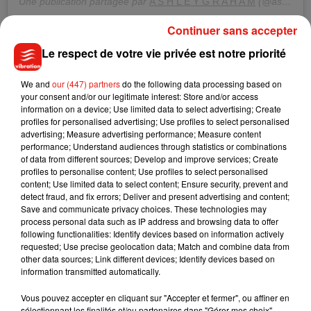
Une publication partagée par
A S H L E Y G R A H A M
(@ashleygraham) le
Continuer sans accepter
Rapidement, la publication a fait le tour des réseaux sociaux.
Le respect de votre vie privée est notre priorité
"Divine de jour en jour", "Tu es sublime", "On porte nos
vergetures avec fierté"
, ont ainsi commenté de nombreux
We and
our (447) partners
do the following data processing based on
abonnés. Pourtant, ce n’est pas la première fois qu’Ashley
your consent and/or our legitimate interest: Store and/or access
Graham tente de bouleverser les
codes de la beauté
avec
information on a device; Use limited data to select advertising; Create
profiles for personalised advertising; Use profiles to select personalised
une belle leçon de
body positive
. En août dernier, le top
advertising; Measure advertising performance; Measure content
mondialement connu avait déjà décidé d'exposer fièrement
performance; Understand audiences through statistics or combinations
ses vergetures aux yeux de tous, tandis qu'en janvier 2017,
of data from different sources; Develop and improve services; Create
profiles to personalise content; Use profiles to select personalised
elle écrivait sur
Instagram
:
"Je fais du sport. Je fais de mon
content; Use limited data to select content; Ensure security, prevent and
mieux pour bien manger. Je m’aime dans mon corps. Je n’ai
detect fraud, and fix errors; Deliver and present advertising and content;
pas honte des bosses ou de la cellulite… Et vous ne devriez
Save and communicate privacy choices. These technologies may
process personal data such as IP address and browsing data to offer
pas avoir honte non plus"
. Bravo !
following functionalities: Identify devices based on information actively
requested; Use precise geolocation data; Match and combine data from
other data sources; Link different devices; Identify devices based on
information transmitted automatically.
Vous pouvez accepter en cliquant sur "Accepter et fermer", ou affiner en
sélectionnant les finalités et/ou partenaires dans "Gérer mes choix".