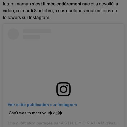
future maman
s'est filmée entièrement nue
et a dévoilé la
vidéo, ce mardi 8 octobre, à ses quelques neuf millions de
followers sur Instagram.
Voir cette publication sur Instagram
Can’t wait to meet you�x�
Une publication partagée par
A S H L E Y G R A H A M
(@ashleygraham) le