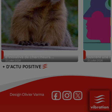
Des marmottes sur OnlyFans : la drôle
Alzheimer : d
d’initiative de chercheurs...
ouvrent une no
31 juillet 2026
31 juillet 2026
+ D'ACTU POSITIVE
Design
Olivier Varma