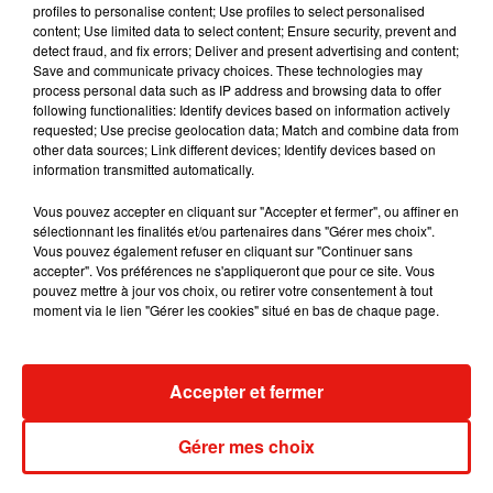
profiles to personalise content; Use profiles to select personalised
content; Use limited data to select content; Ensure security, prevent and
detect fraud, and fix errors; Deliver and present advertising and content;
Save and communicate privacy choices. These technologies may
process personal data such as IP address and browsing data to offer
Madonna sort enfin le remix de « Love
following functionalities: Identify devices based on information actively
Sensation » avec Kylie Minogue
requested; Use precise geolocation data; Match and combine data from
7 août 2026
other data sources; Link different devices; Identify devices based on
information transmitted automatically.
Vous pouvez accepter en cliquant sur "Accepter et fermer", ou affiner en
sélectionnant les finalités et/ou partenaires dans "Gérer mes choix".
Tayc et Didi B dévoilent le single le plus
Vous pouvez également refuser en cliquant sur "Continuer sans
dansant de l’année
accepter". Vos préférences ne s'appliqueront que pour ce site. Vous
7 août 2026
pouvez mettre à jour vos choix, ou retirer votre consentement à tout
moment via le lien "Gérer les cookies" situé en bas de chaque page.
Accepter et fermer
Angèle et Amélie Lens dévoilent leur
collaboration tant attendue
7 août 2026
Gérer mes choix