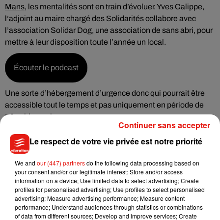
Mans
, les mentalités sont en train d’évoluer. Yves Calippe,
l’adjoint au maire chargé des Solidarités collabore avec
l’association Solidar Dog, une association de sans abri, pour
mettre à leur disposition toute l’année un local.
Écouter le podcast
Une sorte d’hébergement d’urgence donc qui pourrait être
accessible tout le temps et pas uniquement en période de
trêve hivernale.
Continuer sans accepter
Le respect de votre vie privée est notre priorité
We and
our (447) partners
do the following data processing based on
Musique
your consent and/or our legitimate interest: Store and/or access
information on a device; Use limited data to select advertising; Create
profiles for personalised advertising; Use profiles to select personalised
advertising; Measure advertising performance; Measure content
Julien Lieb s’essaye à la vie de chatelain
performance; Understand audiences through statistics or combinations
dans son nouveau clip
of data from different sources; Develop and improve services; Create
7 août 2026