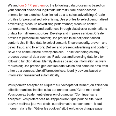
un bus toutes les 30 minutes jusqu'à 10h, puis 20 minutes
We and
our (447) partners
do the following data processing based on
ensuite, et sur la 5, un toutes les 30 minutes jusqu'à 14h, 20
your consent and/or our legitimate interest: Store and/or access
information on a device; Use limited data to select advertising; Create
minutes après. Les lignes 11-14-21 et 26 ne circulent pas.
profiles for personalised advertising; Use profiles to select personalised
advertising; Measure advertising performance; Measure content
performance; Understand audiences through statistics or combinations
of data from different sources; Develop and improve services; Create
profiles to personalise content; Use profiles to select personalised
Musique
content; Use limited data to select content; Ensure security, prevent and
detect fraud, and fix errors; Deliver and present advertising and content;
Save and communicate privacy choices. These technologies may
process personal data such as IP address and browsing data to offer
Benny Blanco invite Selena Gomez et
following functionalities: Identify devices based on information actively
Becky G sur son nouveau single
requested; Use precise geolocation data; Match and combine data from
5 août 2026
other data sources; Link different devices; Identify devices based on
information transmitted automatically.
Vous pouvez accepter en cliquant sur "Accepter et fermer", ou affiner en
sélectionnant les finalités et/ou partenaires dans "Gérer mes choix".
Vous pouvez également refuser en cliquant sur "Continuer sans
Tiny Desk invite Charlie Puth pour une
accepter". Vos préférences ne s'appliqueront que pour ce site. Vous
live session solaire
pouvez mettre à jour vos choix, ou retirer votre consentement à tout
4 août 2026
moment via le lien "Gérer les cookies" situé en bas de chaque page.