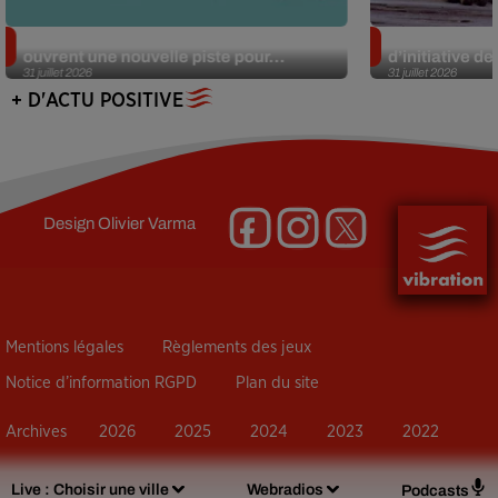
Alzheimer : des chercheurs japonais
Des marmottes
ouvrent une nouvelle piste pour...
d’initiative d
31 juillet 2026
31 juillet 2026
+ D'ACTU POSITIVE
Design
Olivier Varma
Mentions légales
Règlements des jeux
Notice d’information RGPD
Plan du site
Archives
2026
2025
2024
2023
2022
Live :
Choisir une ville
Webradios
Podcasts