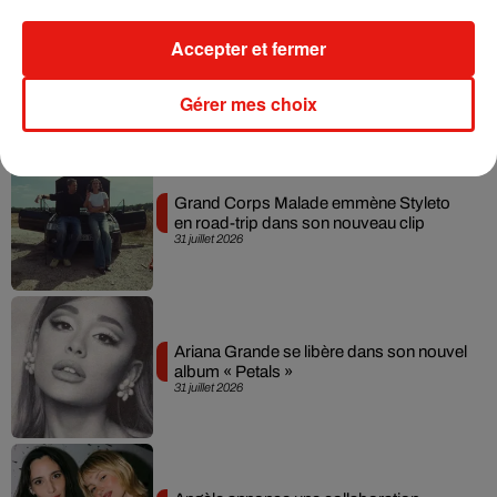
Accepter et fermer
Ariana Grande prendra une pause après
sa tournée mondiale
4 août 2026
Gérer mes choix
Grand Corps Malade emmène Styleto
en road-trip dans son nouveau clip
31 juillet 2026
Ariana Grande se libère dans son nouvel
album « Petals »
31 juillet 2026