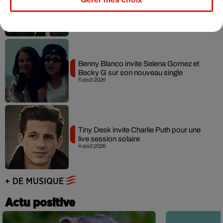
collaboration tant attendue
7 août 2026
Benny Blanco invite Selena Gomez et
Becky G sur son nouveau single
5 août 2026
Tiny Desk invite Charlie Puth pour une
live session solaire
4 août 2026
+ DE MUSIQUE
Actu positive