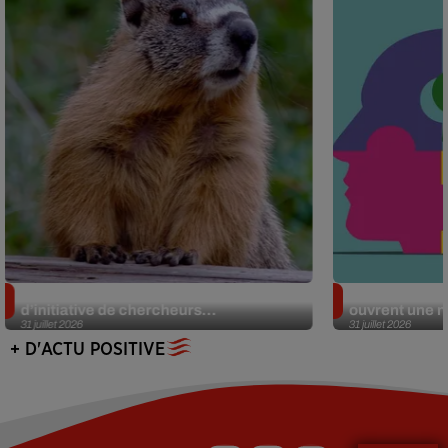
Des marmottes sur OnlyFans : la drôle
Alzheimer : d
d’initiative de chercheurs...
ouvrent une no
31 juillet 2026
31 juillet 2026
+ D'ACTU POSITIVE