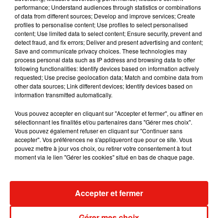
performance; Understand audiences through statistics or combinations
of data from different sources; Develop and improve services; Create
Julien Lieb s’essaye à la vie de chatelain
profiles to personalise content; Use profiles to select personalised
dans son nouveau clip
content; Use limited data to select content; Ensure security, prevent and
7 août 2026
detect fraud, and fix errors; Deliver and present advertising and content;
Save and communicate privacy choices. These technologies may
process personal data such as IP address and browsing data to offer
following functionalities: Identify devices based on information actively
requested; Use precise geolocation data; Match and combine data from
Madonna sort enfin le remix de « Love
other data sources; Link different devices; Identify devices based on
Sensation » avec Kylie Minogue
information transmitted automatically.
7 août 2026
Vous pouvez accepter en cliquant sur "Accepter et fermer", ou affiner en
sélectionnant les finalités et/ou partenaires dans "Gérer mes choix".
Vous pouvez également refuser en cliquant sur "Continuer sans
accepter". Vos préférences ne s'appliqueront que pour ce site. Vous
pouvez mettre à jour vos choix, ou retirer votre consentement à tout
Tayc et Didi B dévoilent le single le plus
moment via le lien "Gérer les cookies" situé en bas de chaque page.
dansant de l’année
7 août 2026
Accepter et fermer
Angèle et Amélie Lens dévoilent leur
Gérer mes choix