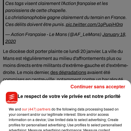
Ces tags visent clairement l'Action française et les
paroissiens de cette chapelle.
La christianophobie gagne clairement du terrain en France.
Ces délits doivent être punis.
pic.twitter.com/1gPupjH0rq
— Action Française - Le Mans (@AF_LeMans)
January 18,
2020
Le diocèse doit porter plainte ce lundi 20 janvier. La ville du
Mans est régulièrement au milieu d'affrontements plus ou
moins directs entre militants d’extrême-gauche et d’extrême-
droite. Le mois dernier,
des dégradations
avaient été
commises en centre-ville, notamment contre un bar réputé
Continuer sans accepter
de gauche, par des militants d’extrême-droite. Plusieurs
individus doivent être jugés en avril prochain.
Le respect de votre vie privée est notre priorité
We and
our (447) partners
do the following data processing based on
your consent and/or our legitimate interest: Store and/or access
information on a device; Use limited data to select advertising; Create
Musique
profiles for personalised advertising; Use profiles to select personalised
advertising; Measure advertising performance; Measure content