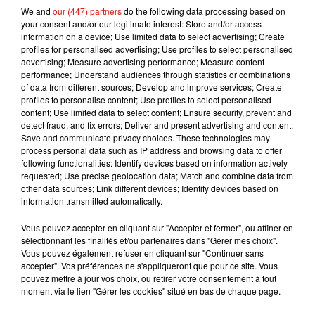
Au printemps dernier, la fête foraine du Mans avait été
We and
our (447) partners
do the following data processing based on
marquée par des incidents entre forains et forces de l’ordre,
your consent and/or our legitimate interest: Store and/or access
information on a device; Use limited data to select advertising; Create
après un premier refus de s’installer sur le site du Panorama.
profiles for personalised advertising; Use profiles to select personalised
advertising; Measure advertising performance; Measure content
performance; Understand audiences through statistics or combinations
of data from different sources; Develop and improve services; Create
profiles to personalise content; Use profiles to select personalised
Musique
content; Use limited data to select content; Ensure security, prevent and
detect fraud, and fix errors; Deliver and present advertising and content;
Save and communicate privacy choices. These technologies may
process personal data such as IP address and browsing data to offer
Julien Lieb s’essaye à la vie de chatelain
following functionalities: Identify devices based on information actively
dans son nouveau clip
requested; Use precise geolocation data; Match and combine data from
7 août 2026
other data sources; Link different devices; Identify devices based on
information transmitted automatically.
Vous pouvez accepter en cliquant sur "Accepter et fermer", ou affiner en
sélectionnant les finalités et/ou partenaires dans "Gérer mes choix".
Madonna sort enfin le remix de « Love
Vous pouvez également refuser en cliquant sur "Continuer sans
Sensation » avec Kylie Minogue
accepter". Vos préférences ne s'appliqueront que pour ce site. Vous
7 août 2026
pouvez mettre à jour vos choix, ou retirer votre consentement à tout
moment via le lien "Gérer les cookies" situé en bas de chaque page.