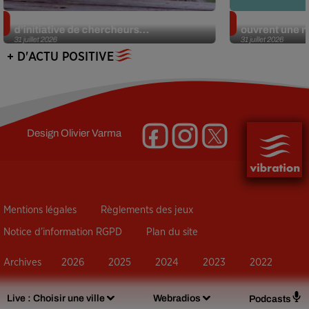
Des marmottes sur OnlyFans : la drôle
Alzheimer : d
d’initiative de chercheurs...
ouvrent une no
31 juillet 2026
31 juillet 2026
+ D'ACTU POSITIVE
Design
Olivier Varma
Mentions légales
Règlements des jeux
Notice d’information RGPD
Plan du site
Archives
2026
2025
2024
2023
2022
Live :
Choisir une ville
Webradios
Podcasts