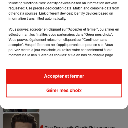
following functionalities: Identify devices based on information actively
requested; Use precise geolocation data; Match and combine data from
other data sources; Link different devices; Identify devices based on
Tayc et Didi B dévoilent le single le plus
information transmitted automatically.
dansant de l’année
7 août 2026
Vous pouvez accepter en cliquant sur "Accepter et fermer", ou affiner en
sélectionnant les finalités et/ou partenaires dans "Gérer mes choix".
Vous pouvez également refuser en cliquant sur "Continuer sans
accepter". Vos préférences ne s'appliqueront que pour ce site. Vous
pouvez mettre à jour vos choix, ou retirer votre consentement à tout
Angèle et Amélie Lens dévoilent leur
moment via le lien "Gérer les cookies" situé en bas de chaque page.
collaboration tant attendue
7 août 2026
Accepter et fermer
Gérer mes choix
Benny Blanco invite Selena Gomez et
Becky G sur son nouveau single
5 août 2026
Tiny Desk invite Charlie Puth pour une