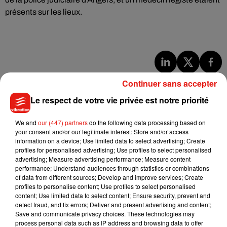
présents sur les lieux.
Musique
Continuer sans accepter
Le respect de votre vie privée est notre priorité
Julien Lieb s’essaye à la vie de chatelain
We and
our (447) partners
do the following data processing based on
dans son nouveau clip
your consent and/or our legitimate interest: Store and/or access
7 août 2026
information on a device; Use limited data to select advertising; Create
profiles for personalised advertising; Use profiles to select personalised
advertising; Measure advertising performance; Measure content
performance; Understand audiences through statistics or combinations
of data from different sources; Develop and improve services; Create
Madonna sort enfin le remix de « Love
profiles to personalise content; Use profiles to select personalised
Sensation » avec Kylie Minogue
content; Use limited data to select content; Ensure security, prevent and
7 août 2026
detect fraud, and fix errors; Deliver and present advertising and content;
Save and communicate privacy choices. These technologies may
process personal data such as IP address and browsing data to offer