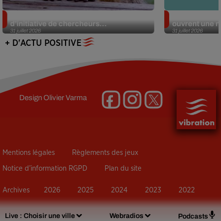
Des marmottes sur OnlyFans : la drôle
Alzheimer : d
d’initiative de chercheurs...
ouvrent une no
31 juillet 2026
31 juillet 2026
+ D'ACTU POSITIVE
Design
Olivier Varma
Mentions légales
Règlements des jeux
Notice d’information RGPD
Plan du site
Archives
2026
2025
2024
2023
2022
Live :
Choisir une ville
Webradios
Podcasts