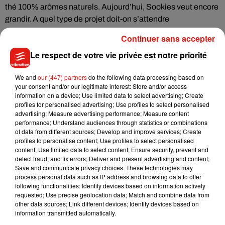
thé 100% arômes naturels. Aujourd’hui, Sookies veut encore
grandir. A quel type de projet doit-on s’attendre
prochainement ?
Continuer sans accepter
Le respect de votre vie privée est notre priorité
Écouter le podcast
We and
our (447) partners
do the following data processing based on
your consent and/or our legitimate interest: Store and/or access
information on a device; Use limited data to select advertising; Create
profiles for personalised advertising; Use profiles to select personalised
advertising; Measure advertising performance; Measure content
A terme, d’autres projets pourraient voir le jour comme celui
performance; Understand audiences through statistics or combinations
d’ateliers de cuisine anti-gaspillage. Les idées ne manquent
of data from different sources; Develop and improve services; Create
profiles to personalise content; Use profiles to select personalised
pas. En attendant de les voir fleurir, vous pouvez venir profiter
content; Use limited data to select content; Ensure security, prevent and
des produits locaux du
Sookies Café
, centre des Jacobins au
detect fraud, and fix errors; Deliver and present advertising and content;
Mans.
Save and communicate privacy choices. These technologies may
process personal data such as IP address and browsing data to offer
following functionalities: Identify devices based on information actively
requested; Use precise geolocation data; Match and combine data from
other data sources; Link different devices; Identify devices based on
information transmitted automatically.
Musique