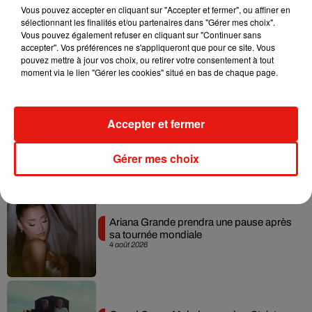
Vous pouvez accepter en cliquant sur "Accepter et fermer", ou affiner en
sélectionnant les finalités et/ou partenaires dans "Gérer mes choix".
Vous pouvez également refuser en cliquant sur "Continuer sans
Benny Blanco invite Selena Gomez et
accepter". Vos préférences ne s'appliqueront que pour ce site. Vous
Becky G sur son nouveau single
pouvez mettre à jour vos choix, ou retirer votre consentement à tout
5 août 2026
moment via le lien "Gérer les cookies" situé en bas de chaque page.
Accepter et fermer
Tiny Desk invite Charlie Puth pour une
live session solaire
4 août 2026
Gérer mes choix
Ariana Grande prendra une pause après
sa tournée mondiale
4 août 2026