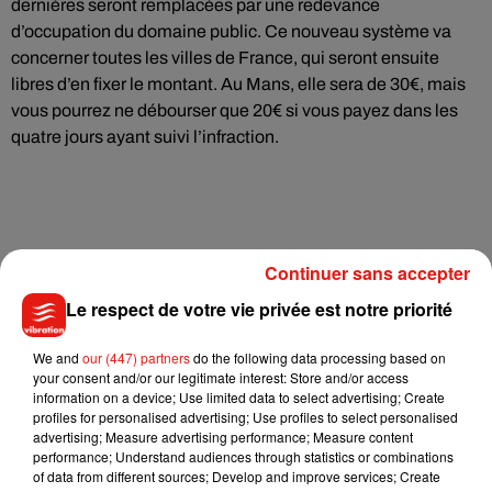
dernières seront remplacées par une redevance
d’occupation du domaine public. Ce nouveau système va
concerner toutes les villes de France, qui seront ensuite
libres d’en fixer le montant. Au Mans, elle sera de 30€, mais
vous pourrez ne débourser que 20€ si vous payez dans les
quatre jours ayant suivi l’infraction.
Continuer sans accepter
Le respect de votre vie privée est notre priorité
We and
our (447) partners
do the following data processing based on
your consent and/or our legitimate interest: Store and/or access
information on a device; Use limited data to select advertising; Create
profiles for personalised advertising; Use profiles to select personalised
advertising; Measure advertising performance; Measure content
performance; Understand audiences through statistics or combinations
of data from different sources; Develop and improve services; Create
Pas de changement pour les tarifs stationnements