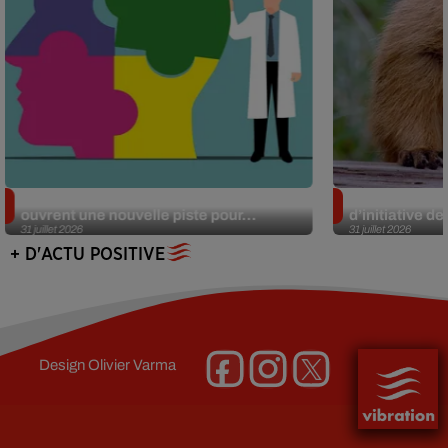
Alzheimer : des chercheurs japonais
Des marmottes
ouvrent une nouvelle piste pour...
d’initiative d
31 juillet 2026
31 juillet 2026
+ D'ACTU POSITIVE
Design
Olivier Varma