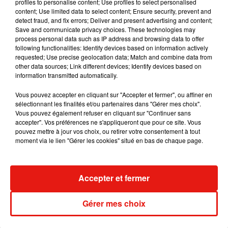
profiles to personalise content; Use profiles to select personalised
content; Use limited data to select content; Ensure security, prevent and
Si le montant de la prune pour ne pas avoir payé le
detect fraud, and fix errors; Deliver and present advertising and content;
stationnement augmente, ce ne sera pas le cas des tarifs de
Save and communicate privacy choices. These technologies may
stationnement. Petite éclaircie pour les usagers, ils
process personal data such as IP address and browsing data to offer
following functionalities: Identify devices based on information actively
bénéficieront d’une demi-heure de gratuité supplémentaire
requested; Use precise geolocation data; Match and combine data from
le midi, c’est-à-dire jusqu’à 14h.
other data sources; Link different devices; Identify devices based on
information transmitted automatically.
De son côté, la ville s’est engagée à changer une bonne
partie des horodateurs. Il sera aussi possible de régler
Vous pouvez accepter en cliquant sur "Accepter et fermer", ou affiner en
directement la redevance par le biais de son Smartphone ou
sélectionnant les finalités et/ou partenaires dans "Gérer mes choix".
Vous pouvez également refuser en cliquant sur "Continuer sans
de sa carte bancaire (si elle possède l’option sans contact).
accepter". Vos préférences ne s'appliqueront que pour ce site. Vous
pouvez mettre à jour vos choix, ou retirer votre consentement à tout
moment via le lien "Gérer les cookies" situé en bas de chaque page.
Musique
Accepter et fermer
Julien Lieb s’essaye à la vie de chatelain
Gérer mes choix
dans son nouveau clip
7 août 2026