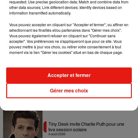
Tayc et Didi B dévoilent le single le plus
requested; Use precise geolocation data; Match and combine data from
dansant de l’année
other data sources; Link different devices; Identify devices based on
7 août 2026
information transmitted automatically.
Vous pouvez accepter en cliquant sur "Accepter et fermer", ou affiner en
sélectionnant les finalités et/ou partenaires dans "Gérer mes choix".
Vous pouvez également refuser en cliquant sur "Continuer sans
accepter". Vos préférences ne s'appliqueront que pour ce site. Vous
Angèle et Amélie Lens dévoilent leur
pouvez mettre à jour vos choix, ou retirer votre consentement à tout
collaboration tant attendue
moment via le lien "Gérer les cookies" situé en bas de chaque page.
7 août 2026
Accepter et fermer
Benny Blanco invite Selena Gomez et
Becky G sur son nouveau single
Gérer mes choix
5 août 2026
Tiny Desk invite Charlie Puth pour une
live session solaire
4 août 2026