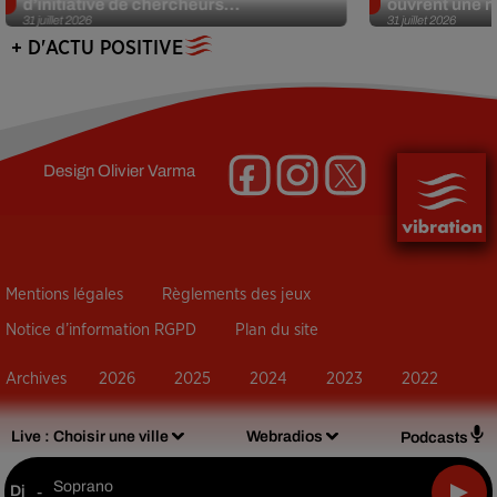
d’initiative de chercheurs...
ouvrent une no
31 juillet 2026
31 juillet 2026
+ D'ACTU POSITIVE
Design
Olivier Varma
Mentions légales
Règlements des jeux
Notice d’information RGPD
Plan du site
Archives
2026
2025
2024
2023
2022
Live :
Choisir une ville
Webradios
Podcasts
Soprano
Dj
-