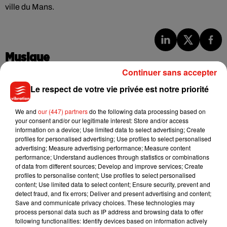
ville du Mans.
Musique
Continuer sans accepter
Le respect de votre vie privée est notre priorité
Julien Lieb s’essaye à la vie de chatelain
dans son nouveau clip
7 août 2026
We and
our (447) partners
do the following data processing based on
your consent and/or our legitimate interest: Store and/or access
information on a device; Use limited data to select advertising; Create
profiles for personalised advertising; Use profiles to select personalised
advertising; Measure advertising performance; Measure content
performance; Understand audiences through statistics or combinations
Madonna sort enfin le remix de « Love
of data from different sources; Develop and improve services; Create
Sensation » avec Kylie Minogue
profiles to personalise content; Use profiles to select personalised
7 août 2026
content; Use limited data to select content; Ensure security, prevent and
detect fraud, and fix errors; Deliver and present advertising and content;
Save and communicate privacy choices. These technologies may
process personal data such as IP address and browsing data to offer
following functionalities: Identify devices based on information actively