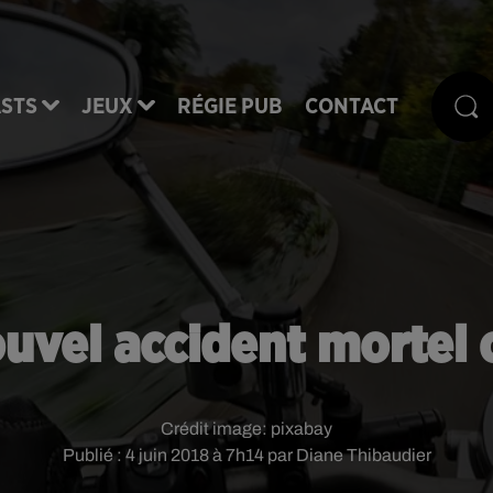
STS
JEUX
RÉGIE PUB
CONTACT
ouvel accident mortel
Crédit image:
pixabay
Publié : 4 juin 2018 à 7h14 par Diane Thibaudier