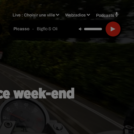
Live :
Choisir une ville
Webradios
Podcasts
-
Bigflo & Oli
Picasso
 ce week-end