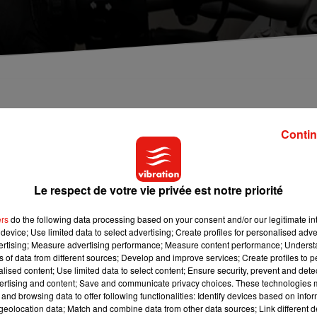
n accident de la route qui s'est produit dans le
Contin
ns le quartier de l'université au Mans ce samedi 2 juin. Le
Le respect de votre vie privée est notre priorité
ns la rue Martial-Vivet au Mans, pour des raisons qui restent à
ationnée sur le côté de la rue. Le quadragénaire a été pris en
ers
do the following data processing based on your consent and/or our legitimate int
 malgré les soins.
device; Use limited data to select advertising; Create profiles for personalised adver
vertising; Measure advertising performance; Measure content performance; Unders
. Il a été témoin de la scène et a été extrêmement choqué selon no
ns of data from different sources; Develop and improve services; Create profiles to 
cours.
alised content; Use limited data to select content; Ensure security, prevent and detect
ertising and content; Save and communicate privacy choices. These technologies
and browsing data to offer following functionalities: Identify devices based on infor
eolocation data; Match and combine data from other data sources; Link different de