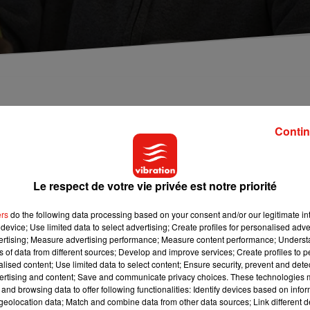
 au Mans à la rentrée 2019. Elle serait ouverte à
.
Contin
n projet d'école privée musulmane. Le collectif voudrait même
Le respect de votre vie privée est notre priorité
mais pour le moment il ne s'agit que d'un projet.
cole primaire, qui accueillerait des enfants de 6 à 11 ans selon 
ers
do the following data processing based on your consent and/or our legitimate int
device; Use limited data to select advertising; Create profiles for personalised adver
a pas obtenu suffisamment de dons financiers pour créer son
vertising; Measure advertising performance; Measure content performance; Unders
ns of data from different sources; Develop and improve services; Create profiles to 
alised content; Use limited data to select content; Ensure security, prevent and detect
e collectif est catégorique, il s'agirait d'une école ouverte à tou
ertising and content; Save and communicate privacy choices. These technologies
rait optionnel.
and browsing data to offer following functionalities: Identify devices based on infor
eolocation data; Match and combine data from other data sources; Link different de