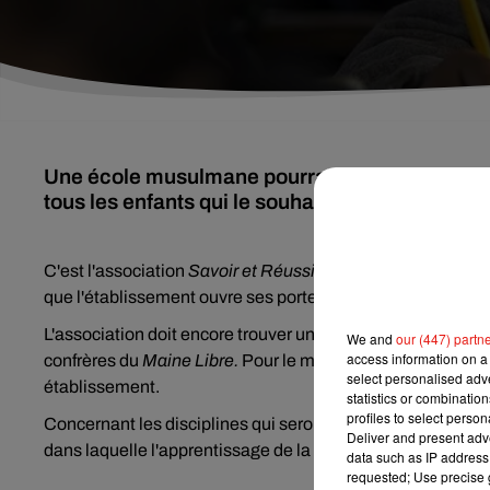
Une école musulmane pourrait ouvrir ses portes
tous les enfants qui le souhaitent. Explications
C'est l'association
Savoir et Réussir
qui souhaite monter u
que l'établissement ouvre ses portes pour la rentrée 2019, 
L'association doit encore trouver un lieu où implanter son é
We and
our (447) partn
access information on a 
confrères du
Maine Libre.
Pour le moment, l'association n'
select personalised ad
établissement.
statistics or combinatio
profiles to select person
Concernant les disciplines qui seront enseignées sur place, l
Deliver and present adv
dans laquelle l'apprentissage de la religion musulmane se
data such as IP address 
requested; Use precise g