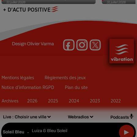
31 juillet 2026
31 juillet 2026
+ D'ACTU POSITIVE
Design
Olivier Varma
Mentions légales
Règlements des jeux
Notice d’information RGPD
Plan du site
Archives
2026
2025
2024
2023
2022
Live :
Choisir une ville
Webradios
Podcasts
Luiza & Bleu Soleil
Soleil Bleu
-