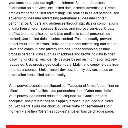
your consent and/or our legitimate interest: Store and/or access
information on a device; Use limited data to select advertising; Create
profiles for personalised advertising; Use profiles to select personalised
advertising; Measure advertising performance; Measure content
performance; Understand audiences through statistics or combinations
of data from different sources; Develop and improve services; Create
Musique
profiles to personalise content; Use profiles to select personalised
content; Use limited data to select content; Ensure security, prevent and
detect fraud, and fix errors; Deliver and present advertising and content;
Save and communicate privacy choices. These technologies may
Julien Lieb s’essaye à la vie de chatelain
process personal data such as IP address and browsing data to offer
dans son nouveau clip
following functionalities: Identify devices based on information actively
7 août 2026
requested; Use precise geolocation data; Match and combine data from
other data sources; Link different devices; Identify devices based on
information transmitted automatically.
Vous pouvez accepter en cliquant sur "Accepter et fermer", ou affiner en
Madonna sort enfin le remix de « Love
sélectionnant les finalités et/ou partenaires dans "Gérer mes choix".
Sensation » avec Kylie Minogue
Vous pouvez également refuser en cliquant sur "Continuer sans
7 août 2026
accepter". Vos préférences ne s'appliqueront que pour ce site. Vous
pouvez mettre à jour vos choix, ou retirer votre consentement à tout
moment via le lien "Gérer les cookies" situé en bas de chaque page.
Tayc et Didi B dévoilent le single le plus