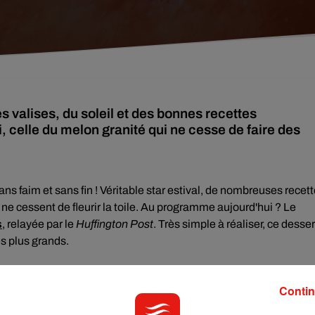
es valises, du soleil et des bonnes recettes
, celle du melon granité qui ne cesse de faire des
ns faim et sans fin ! Véritable star estival, de nombreuses recet
ne cessent de fleurir la toile. Au programme aujourd'hui ? Le
s
, relayée par le
Huffington Post
. Très simple à réaliser, ce desser
es plus grands.
Contin
ndant quelques minutes jusqu’à ébullition