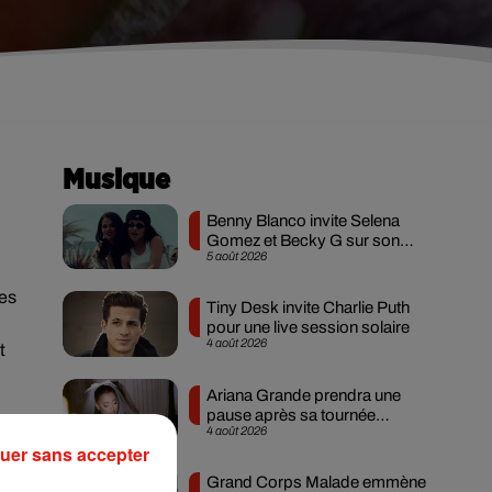
Musique
Benny Blanco invite Selena
Gomez et Becky G sur son
5 août 2026
nouveau single
tes
Tiny Desk invite Charlie Puth
pour une live session solaire
4 août 2026
t
Ariana Grande prendra une
pause après sa tournée
4 août 2026
mondiale
uer sans accepter
Grand Corps Malade emmène