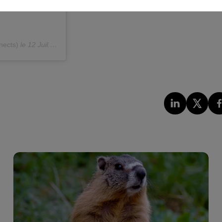
nects)
le
12 Juil. 2020 à 6 :19 PDT