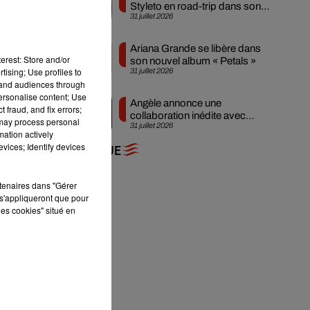
Styleto en road-trip dans son
31 juillet 2026
nouveau clip
Ariana Grande se libère dans
re
erest: Store and/or
son nouvel album « Petals »
tising; Use profiles to
31 juillet 2026
tand audiences through
personalise content; Use
Angèle annonce une
 fraud, and fix errors;
collaboration inédite avec
 may process personal
31 juillet 2026
Amelie Lens
mation actively
vices; Identify devices
+ DE MUSIQUE
rtenaires dans "Gérer
s'appliqueront que pour
les cookies" situé en