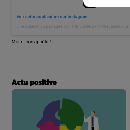
Voir cette publication sur Instagram
Une publication partagée par The CakeLab (@thecakelabcon
Miam, bon appétit !
Actu positive