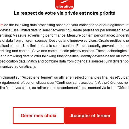
s morceaux, puis passez-le au mixeur.
Le respect de votre vie privée est notre priorité
gélateur, en le remuant avec le jus d'un citron et le sirop de suc
ers
do the following data processing based on your consent and/or our legitimate int
device; Use limited data to select advertising; Create profiles for personalised adver
vertising; Measure advertising performance; Measure content performance; Unders
 mélangeant toutes les heures avec une fourchette. Continuez
ns of data from different sources; Develop and improve services; Create profiles to 
alised content; Use limited data to select content; Ensure security, prevent and detect
ertising and content; Save and communicate privacy choices. These technologies
and browsing data to offer following functionalities: Identify devices based on infor
eolocation data; Match and combine data from other data sources; Link different de
nsmitted automatically.
cliquant sur "Accepter et fermer", ou affiner en sélectionnant les finalités et/ou pa
 également refuser en cliquant sur "Continuer sans accepter". Vos préférences ne 
tre à jour vos choix, ou retirer votre consentement à tout moment via le lien "Gérer 
Gérer mes choix
Accepter et fermer