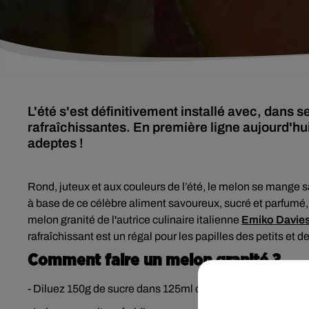
L'été s'est définitivement installé avec, dans s
rafraîchissantes. En première ligne aujourd'hui
adeptes !
Rond, juteux et aux couleurs de l’été, le melon se mange sa
à base de ce célèbre aliment
savoureux, sucré et parfumé, 
melon granité de l'autrice culinaire italienne
Emiko Davie
rafraîchissant est un régal pour les papilles des petits et d
Comment faire un melon granité ?
- Diluez 150g de sucre dans 125ml d'eau, à feu moyen, pe