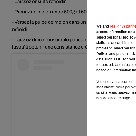
- Laissez ensuite refroidir
- Prenez un melon entre 500g et 600g et coupez-le en gro
- Versez la pulpe de melon dans un plat à mettre dans le con
We and
our (447) partn
refroidi
access information on a 
select personalised ad
- Laissez durcir l'ensemble pendant 4 à 6 heures, tout en
statistics or combinatio
jusqu’à obtenir une consistance crémeuse et glacée
profiles to select person
Deliver and present adv
data such as IP address 
requested; Use precise g
based on information tra
Vous pouvez accepter en 
mes choix". Vous pouvez
ce site. Vous pouvez met
bas de chaque page.