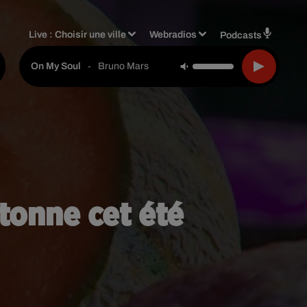
Live :
Choisir une ville
Webradios
Podcasts
-
Bruno Mars
On My Soul
rtonne cet été