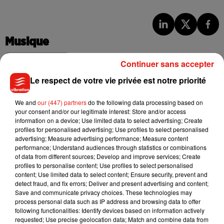
Musique
Continuer sans accepter
Benny Blanco invite Selena Gomez et
Le respect de votre vie privée est notre priorité
Becky G sur son nouveau single
5 août 2026
We and
our (447) partners
do the following data processing based on
your consent and/or our legitimate interest: Store and/or access
information on a device; Use limited data to select advertising; Create
profiles for personalised advertising; Use profiles to select personalised
advertising; Measure advertising performance; Measure content
Tiny Desk invite Charlie Puth pour une
performance; Understand audiences through statistics or combinations
live session solaire
of data from different sources; Develop and improve services; Create
4 août 2026
profiles to personalise content; Use profiles to select personalised
content; Use limited data to select content; Ensure security, prevent and
detect fraud, and fix errors; Deliver and present advertising and content;
Save and communicate privacy choices. These technologies may
process personal data such as IP address and browsing data to offer
following functionalities: Identify devices based on information actively
Ariana Grande prendra une pause après
requested; Use precise geolocation data; Match and combine data from
sa tournée mondiale