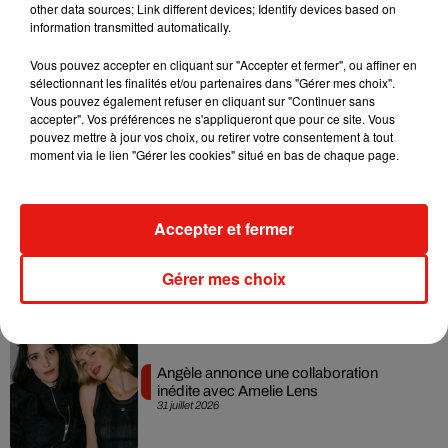
4 août 2026
other data sources; Link different devices; Identify devices based on
information transmitted automatically.
Vous pouvez accepter en cliquant sur "Accepter et fermer", ou affiner en
sélectionnant les finalités et/ou partenaires dans "Gérer mes choix".
Vous pouvez également refuser en cliquant sur "Continuer sans
Grand Corps Malade emmène Styleto
accepter". Vos préférences ne s'appliqueront que pour ce site. Vous
en road-trip dans son nouveau clip
pouvez mettre à jour vos choix, ou retirer votre consentement à tout
31 juillet 2026
moment via le lien "Gérer les cookies" situé en bas de chaque page.
Accepter et fermer
Ariana Grande se libère dans son nouvel
album « Petals »
31 juillet 2026
Gérer mes choix
Angèle annonce une collaboration
inédite avec Amelie Lens
31 juillet 2026