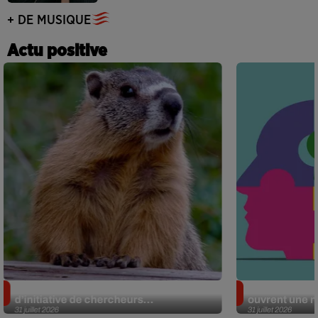
+ DE MUSIQUE
Actu positive
Des marmottes sur OnlyFans : la drôle
Alzheimer : d
d’initiative de chercheurs...
ouvrent une no
31 juillet 2026
31 juillet 2026