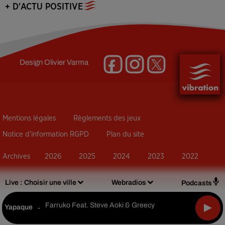
+ D'ACTU POSITIVE
Design
Olivier Varma
Mentions légales
Règlements des jeux
Notice d’information RGPD
Plan du site
Archives
2026
2025
2024
2023
2022
Live :
Choisir une ville
Webradios
Podcasts
Farruko Feat. Steve Aoki & Greecy
Yapaque
-