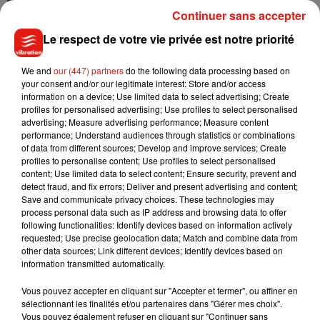
Continuer sans accepter
Le respect de votre vie privée est notre priorité
Tiny Desk invite Charlie Puth pour une
live session solaire
We and
our (447) partners
do the following data processing based on
4 août 2026
your consent and/or our legitimate interest: Store and/or access
information on a device; Use limited data to select advertising; Create
profiles for personalised advertising; Use profiles to select personalised
advertising; Measure advertising performance; Measure content
performance; Understand audiences through statistics or combinations
of data from different sources; Develop and improve services; Create
Ariana Grande prendra une pause après
profiles to personalise content; Use profiles to select personalised
sa tournée mondiale
content; Use limited data to select content; Ensure security, prevent and
4 août 2026
detect fraud, and fix errors; Deliver and present advertising and content;
Save and communicate privacy choices. These technologies may
process personal data such as IP address and browsing data to offer
following functionalities: Identify devices based on information actively
requested; Use precise geolocation data; Match and combine data from
Grand Corps Malade emmène Styleto
other data sources; Link different devices; Identify devices based on
en road-trip dans son nouveau clip
information transmitted automatically.
31 juillet 2026
Vous pouvez accepter en cliquant sur "Accepter et fermer", ou affiner en
sélectionnant les finalités et/ou partenaires dans "Gérer mes choix".
Vous pouvez également refuser en cliquant sur "Continuer sans