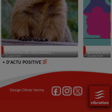
Des marmottes sur OnlyFans : la drôle
Alzheimer : d
d’initiative de chercheurs...
ouvrent une no
31 juillet 2026
31 juillet 2026
+ D'ACTU POSITIVE
Design
Olivier Varma