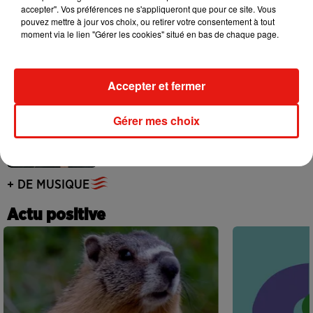
accepter". Vos préférences ne s'appliqueront que pour ce site. Vous
Ariana Grande se libère dans son nouvel
pouvez mettre à jour vos choix, ou retirer votre consentement à tout
album « Petals »
moment via le lien "Gérer les cookies" situé en bas de chaque page.
31 juillet 2026
Accepter et fermer
Angèle annonce une collaboration
Gérer mes choix
inédite avec Amelie Lens
31 juillet 2026
+ DE MUSIQUE
Actu positive