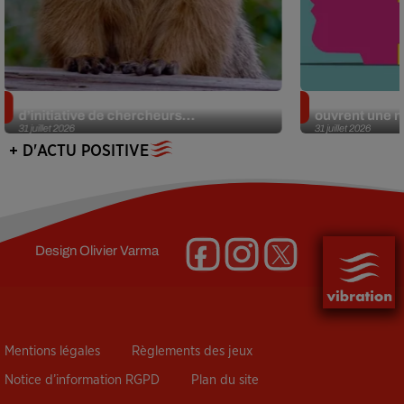
Des marmottes sur OnlyFans : la drôle
Alzheimer : d
d’initiative de chercheurs...
ouvrent une no
31 juillet 2026
31 juillet 2026
+ D'ACTU POSITIVE
Design
Olivier Varma
Mentions légales
Règlements des jeux
Notice d’information RGPD
Plan du site