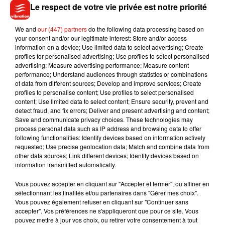
Le respect de votre vie privée est notre priorité
structure, qui est considérée comme une propriété privée
»,
indique d’ailleurs le bureau de l’aménagement du territoire
We and
our (447) partners
do the following data processing based on
de l’Utah qui ne peut pas se saisir lui-même de l’affaire. Le
your consent and/or our legitimate interest: Store and/or access
shérif local a donc ouvert une enquête pour déterminer
information on a device; Use limited data to select advertising; Create
profiles for personalised advertising; Use profiles to select personalised
l’origine du monolithe et découvrir par qui il a ensuite été
advertising; Measure advertising performance; Measure content
dérobé. Quelle histoire !
performance; Understand audiences through statistics or combinations
of data from different sources; Develop and improve services; Create
profiles to personalise content; Use profiles to select personalised
content; Use limited data to select content; Ensure security, prevent and
detect fraud, and fix errors; Deliver and present advertising and content;
Musique
Save and communicate privacy choices. These technologies may
process personal data such as IP address and browsing data to offer
following functionalities: Identify devices based on information actively
requested; Use precise geolocation data; Match and combine data from
Julien Lieb s’essaye à la vie de chatelain
other data sources; Link different devices; Identify devices based on
dans son nouveau clip
information transmitted automatically.
7 août 2026
Vous pouvez accepter en cliquant sur "Accepter et fermer", ou affiner en
sélectionnant les finalités et/ou partenaires dans "Gérer mes choix".
Vous pouvez également refuser en cliquant sur "Continuer sans
accepter". Vos préférences ne s'appliqueront que pour ce site. Vous
pouvez mettre à jour vos choix, ou retirer votre consentement à tout
Madonna sort enfin le remix de « Love