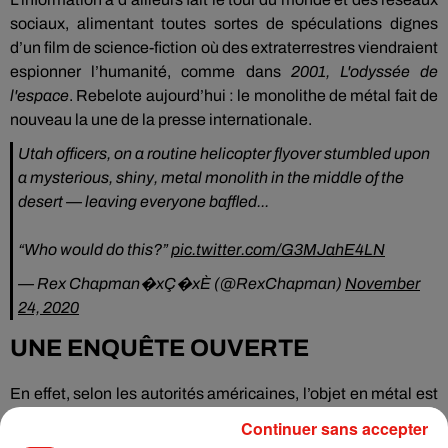
sociaux, alimentant toutes sortes de spéculations dignes
d’un film de science-fiction où des extraterrestres viendraient
espionner l’humanité, comme dans
2001, L'odyssée de
l'espace
. Rebelote aujourd’hui : le monolithe de métal fait de
nouveau la une de la presse internationale.
Utah officers, on a routine helicopter flyover stumbled upon
a mysterious, shiny, metal monolith in the middle of the
desert — leaving everyone baffled...
“Who would do this?”
pic.twitter.com/G3MJahE4LN
— Rex Chapman�xÇ�xÈ (@RexChapman)
November
24, 2020
UNE ENQUÊTE OUVERTE
En effet, selon les autorités américaines, l’objet en métal est
porté disparu depuis ce samedi 28 novembre. Les officiers du
Continuer sans accepter
désert n’y sont pour rien. «
Le bureau n’a pas enlevé la