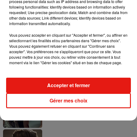
process personal data such as IP address and browsing data to offer
following functionalities: Identify devices based on information actively
requested; Use precise geolocation data; Match and combine data from
other data sources; Link different devices; Identify devices based on
Tayc et Didi B dévoilent le single le plus
information transmitted automatically.
dansant de l’année
7 août 2026
Vous pouvez accepter en cliquant sur "Accepter et fermer", ou affiner en
sélectionnant les finalités et/ou partenaires dans "Gérer mes choix".
Vous pouvez également refuser en cliquant sur "Continuer sans
accepter". Vos préférences ne s'appliqueront que pour ce site. Vous
pouvez mettre à jour vos choix, ou retirer votre consentement à tout
moment via le lien "Gérer les cookies" situé en bas de chaque page.
Angèle et Amélie Lens dévoilent leur
collaboration tant attendue
7 août 2026
Accepter et fermer
Gérer mes choix
Benny Blanco invite Selena Gomez et
Becky G sur son nouveau single
5 août 2026