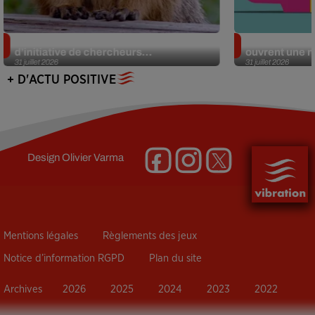
Des marmottes sur OnlyFans : la drôle
Alzheimer : d
d’initiative de chercheurs...
ouvrent une no
31 juillet 2026
31 juillet 2026
+ D'ACTU POSITIVE
Design
Olivier Varma
Mentions légales
Règlements des jeux
Notice d’information RGPD
Plan du site
Archives
2026
2025
2024
2023
2022