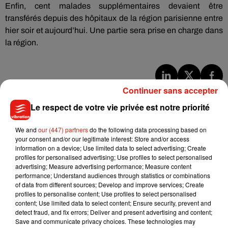
Enfin, cent malades supplémentaires devaient être
transférés depuis des hôpitaux de la région parisienne entre
hier soir et aujourd’hui. Une partie sera prise en charge dans
la région.
Continuer sans accepter
Musique
Le respect de votre vie privée est notre priorité
We and
our (447) partners
do the following data processing based on
Julien Lieb s’essaye à la vie de chatelain
your consent and/or our legitimate interest: Store and/or access
dans son nouveau clip
7 août 2026
information on a device; Use limited data to select advertising; Create
profiles for personalised advertising; Use profiles to select personalised
advertising; Measure advertising performance; Measure content
performance; Understand audiences through statistics or combinations
of data from different sources; Develop and improve services; Create
profiles to personalise content; Use profiles to select personalised
Madonna sort enfin le remix de « Love
content; Use limited data to select content; Ensure security, prevent and
Sensation » avec Kylie Minogue
detect fraud, and fix errors; Deliver and present advertising and content;
7 août 2026
Save and communicate privacy choices. These technologies may