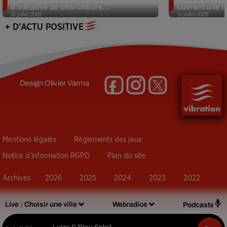
d’initiative de chercheurs...
ouvrent une no
31 juillet 2026
31 juillet 2026
+ D'ACTU POSITIVE
Design
Olivier Varma
Mentions légales
Règlements des jeux
Notice d’information RGPD
Plan du site
Archives
2026
2025
2024
2023
2022
Live :
Choisir une ville
Webradios
Podcasts