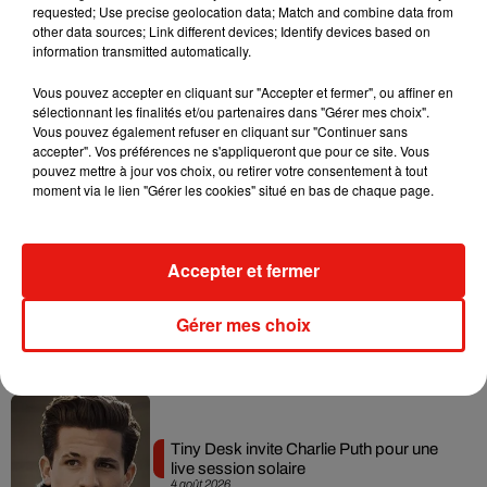
requested; Use precise geolocation data; Match and combine data from
Tayc et Didi B dévoilent le single le plus
other data sources; Link different devices; Identify devices based on
dansant de l’année
information transmitted automatically.
7 août 2026
Vous pouvez accepter en cliquant sur "Accepter et fermer", ou affiner en
sélectionnant les finalités et/ou partenaires dans "Gérer mes choix".
Vous pouvez également refuser en cliquant sur "Continuer sans
accepter". Vos préférences ne s'appliqueront que pour ce site. Vous
Angèle et Amélie Lens dévoilent leur
pouvez mettre à jour vos choix, ou retirer votre consentement à tout
collaboration tant attendue
moment via le lien "Gérer les cookies" situé en bas de chaque page.
7 août 2026
Accepter et fermer
Benny Blanco invite Selena Gomez et
Gérer mes choix
Becky G sur son nouveau single
5 août 2026
Tiny Desk invite Charlie Puth pour une
live session solaire
4 août 2026