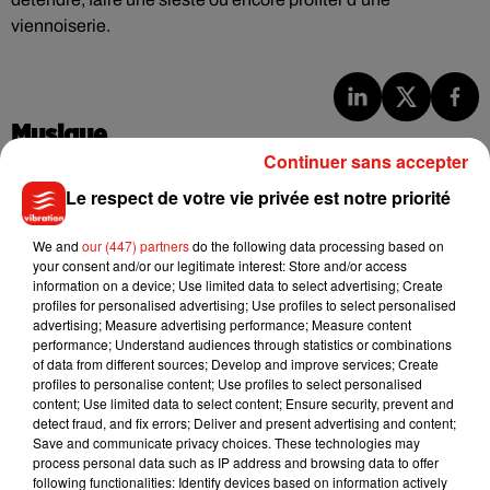
viennoiserie.
Musique
Continuer sans accepter
Le respect de votre vie privée est notre priorité
Julien Lieb s’essaye à la vie de chatelain
dans son nouveau clip
We and
our (447) partners
do the following data processing based on
7 août 2026
your consent and/or our legitimate interest: Store and/or access
information on a device; Use limited data to select advertising; Create
profiles for personalised advertising; Use profiles to select personalised
advertising; Measure advertising performance; Measure content
performance; Understand audiences through statistics or combinations
Madonna sort enfin le remix de « Love
of data from different sources; Develop and improve services; Create
Sensation » avec Kylie Minogue
profiles to personalise content; Use profiles to select personalised
7 août 2026
content; Use limited data to select content; Ensure security, prevent and
detect fraud, and fix errors; Deliver and present advertising and content;
Save and communicate privacy choices. These technologies may
process personal data such as IP address and browsing data to offer
following functionalities: Identify devices based on information actively