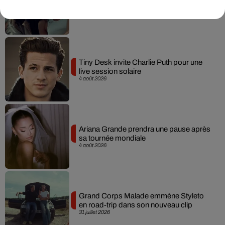
Becky G sur son nouveau single
5 août 2026
Tiny Desk invite Charlie Puth pour une
live session solaire
4 août 2026
Ariana Grande prendra une pause après
sa tournée mondiale
4 août 2026
Grand Corps Malade emmène Styleto
en road-trip dans son nouveau clip
31 juillet 2026