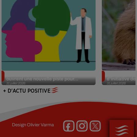
Alzheimer : des chercheurs japonais
Des marmottes
ouvrent une nouvelle piste pour...
d’initiative d
31 juillet 2026
31 juillet 2026
+ D'ACTU POSITIVE
Design
Olivier Varma