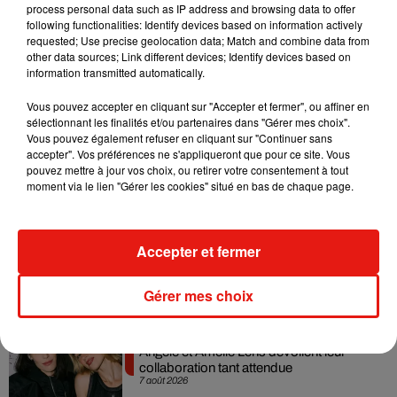
process personal data such as IP address and browsing data to offer
following functionalities: Identify devices based on information actively
Voir cette publication sur Instagram
requested; Use precise geolocation data; Match and combine data from
other data sources; Link different devices; Identify devices based on
Une publication partagée par We dough (@wedoughfr)
le
12 Juil. 2019 à 9 :40 PDT
information transmitted automatically.
Vous pouvez accepter en cliquant sur "Accepter et fermer", ou affiner en
sélectionnant les finalités et/ou partenaires dans "Gérer mes choix".
Vous pouvez également refuser en cliquant sur "Continuer sans
accepter". Vos préférences ne s'appliqueront que pour ce site. Vous
Musique
pouvez mettre à jour vos choix, ou retirer votre consentement à tout
moment via le lien "Gérer les cookies" situé en bas de chaque page.
Tayc et Didi B dévoilent le single le plus
Accepter et fermer
dansant de l’année
7 août 2026
Gérer mes choix
Angèle et Amélie Lens dévoilent leur
collaboration tant attendue
7 août 2026