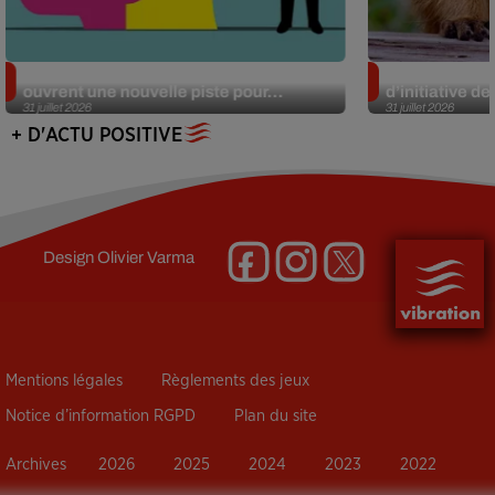
Alzheimer : des chercheurs japonais
Des marmottes
ouvrent une nouvelle piste pour...
d’initiative d
31 juillet 2026
31 juillet 2026
+ D'ACTU POSITIVE
Design
Olivier Varma
Mentions légales
Règlements des jeux
Notice d’information RGPD
Plan du site
Archives
2026
2025
2024
2023
2022