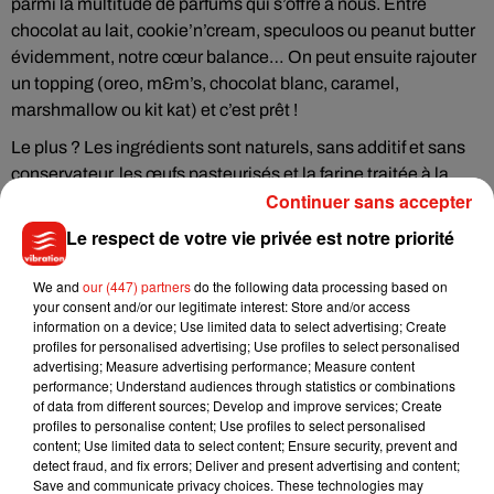
parmi la multitude de parfums qui s’offre à nous. Entre
chocolat au lait, cookie’n’cream, speculoos ou peanut butter
évidemment, notre cœur balance… On peut ensuite rajouter
un topping (oreo, m&m’s, chocolat blanc, caramel,
marshmallow ou kit kat) et c’est prêt !
Le plus ? Les ingrédients sont naturels, sans additif et sans
conservateur, les œufs pasteurisés et la farine traitée à la
Continuer sans accepter
chaleur. On peut donc savourer ces délices les yeux fermés !
Le respect de votre vie privée est notre priorité
We and
our (447) partners
do the following data processing based on
your consent and/or our legitimate interest: Store and/or access
information on a device; Use limited data to select advertising; Create
profiles for personalised advertising; Use profiles to select personalised
advertising; Measure advertising performance; Measure content
performance; Understand audiences through statistics or combinations
of data from different sources; Develop and improve services; Create
profiles to personalise content; Use profiles to select personalised
content; Use limited data to select content; Ensure security, prevent and
detect fraud, and fix errors; Deliver and present advertising and content;
Save and communicate privacy choices. These technologies may