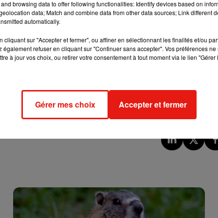
and browsing data to offer following functionalities: Identify devices based on infor
le monde, aux Etats-Unis, en Israël par exemple. Avoir le premie
eolocation data; Match and combine data from other data sources; Link different de
e l’engagement numérique depuis 2014 », selon le maire de
nsmitted automatically.
cliquant sur "Accepter et fermer", ou affiner en sélectionnant les finalités et/ou pa
ueillir cette formidable innovation et nous en sommes très fier
 également refuser en cliquant sur "Continuer sans accepter". Vos préférences ne 
tre à jour vos choix, ou retirer votre consentement à tout moment via le lien "Gérer 
e » fonctionnel ; celui qui avait été présenté à la fin de l’année
« eTree » devraient continuer à pousser ailleurs dans le monde,
ce, c’est l’entreprise JCDecaux qui installe ces arbres étrange
Gérer mes choix
Accepter et fermer
e Solar Tree Europ.