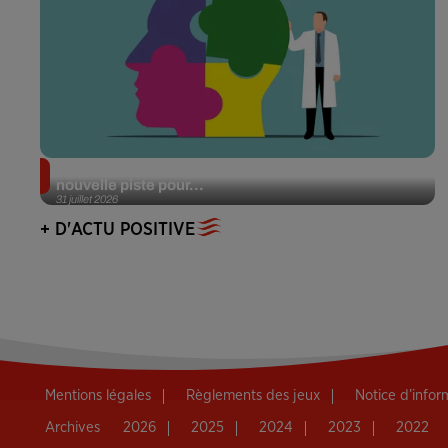
Alzheimer : des chercheurs japonais ouvrent une
nouvelle piste pour...
31 juillet 2026
+ D'ACTU POSITIVE
Mentions légales
Règlements des jeux
Notice d’info
Archives
2026
2025
2024
2023
2022