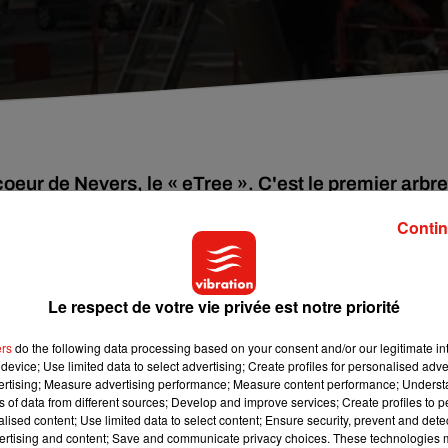
coeur de Nevers, le « eTree ». C'est le premier arbre
Contin
arbre, des panneaux photovoltaïques remplacent les feuilles. Le
 en plein centre ville de Nevers, place Carnot. Il a été inauguré
Le respect de votre vie privée est notre priorité
 désert israélien, il est multifonction. Il permet de surfer sur
 de fontaine et distribue de l’eau fraîche ; c’est une éco-borne
ers
do the following data processing based on your consent and/or our legitimate int
, leur tablette ou encore leur vélo électrique ; et il fait aussi
device; Use limited data to select advertising; Create profiles for personalised adver
vertising; Measure advertising performance; Measure content performance; Unders
ns of data from different sources; Develop and improve services; Create profiles to 
alised content; Use limited data to select content; Ensure security, prevent and detect
Nièvre
ertising and content; Save and communicate privacy choices. These technologies