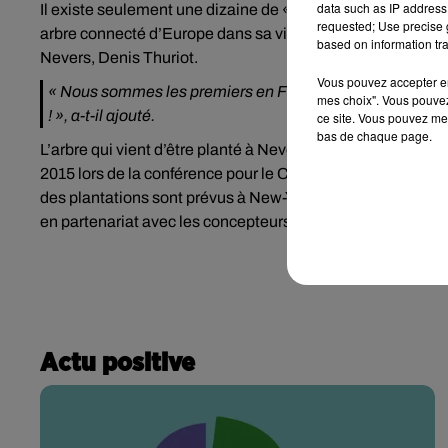
data such as IP address 
Il existe seulement une dizaine de « eTree » plantée dans 
requested; Use precise g
arbre connecté d’Europe dans sa ville « est un symbole d
based on information tra
Nevers, Denis Thuriot.
Vous pouvez accepter en 
« Nous sommes les premiers en France et en Europe à acc
mes choix". Vous pouvez
! », a-t-il ajouté.
ce site. Vous pouvez met
bas de chaque page.
L’arbre qui vient d’être planté à Nevers est le premier « eTre
2015 lors de la conférence pour le Climat, la COP 21. Ces 
des plantations sont prévus à New-York notamment. En Fran
en partenariat avec les concepteurs, la société israëlienn
Actu positive