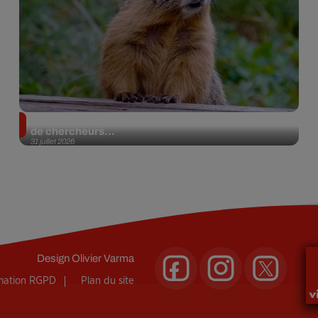
Des marmottes sur OnlyFans : la drôle d’initiative
de chercheurs...
31 juillet 2026
Design
Olivier Varma
rmation RGPD
Plan du site