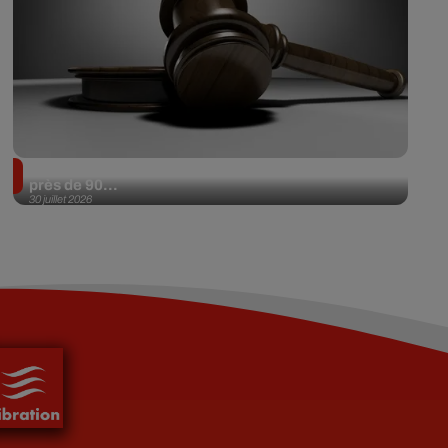
Il achète une veste 3 dollars en friperie et la revend
près de 90...
30 juillet 2026