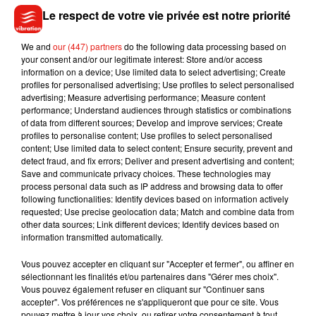
« La Gamelle » est présente les mercredis, avenue de
Le respect de votre vie privée est notre priorité
Patton, et les jeudis à la Maison de l’agriculture, de midi à
13h30. On peut commander avant d’y aller par sms au 06 29
We and
our (447) partners
do the following data processing based on
your consent and/or our legitimate interest: Store and/or access
56 76 38. Les menus sont à consulter
sur la page facebook
information on a device; Use limited data to select advertising; Create
de « La Gamelle ».
profiles for personalised advertising; Use profiles to select personalised
advertising; Measure advertising performance; Measure content
Des propos recueillis par Annie Guinhut.
performance; Understand audiences through statistics or combinations
of data from different sources; Develop and improve services; Create
profiles to personalise content; Use profiles to select personalised
content; Use limited data to select content; Ensure security, prevent and
detect fraud, and fix errors; Deliver and present advertising and content;
Save and communicate privacy choices. These technologies may
Musique
process personal data such as IP address and browsing data to offer
following functionalities: Identify devices based on information actively
requested; Use precise geolocation data; Match and combine data from
other data sources; Link different devices; Identify devices based on
Julien Lieb s’essaye à la vie de chatelain
information transmitted automatically.
dans son nouveau clip
7 août 2026
Vous pouvez accepter en cliquant sur "Accepter et fermer", ou affiner en
sélectionnant les finalités et/ou partenaires dans "Gérer mes choix".
Vous pouvez également refuser en cliquant sur "Continuer sans
accepter". Vos préférences ne s'appliqueront que pour ce site. Vous
pouvez mettre à jour vos choix, ou retirer votre consentement à tout