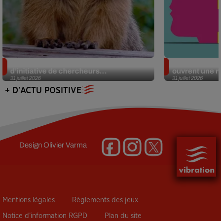
Des marmottes sur OnlyFans : la drôle
Alzheimer : d
d’initiative de chercheurs...
ouvrent une no
31 juillet 2026
31 juillet 2026
+ D'ACTU POSITIVE
Design
Olivier Varma
Mentions légales
Règlements des jeux
Notice d’information RGPD
Plan du site