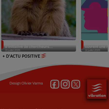
Des marmottes sur OnlyFans : la drôle
Alzheimer : d
d’initiative de chercheurs...
ouvrent une no
31 juillet 2026
31 juillet 2026
+ D'ACTU POSITIVE
Design
Olivier Varma