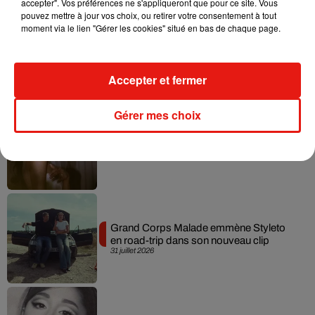
accepter". Vos préférences ne s'appliqueront que pour ce site. Vous
pouvez mettre à jour vos choix, ou retirer votre consentement à tout
moment via le lien "Gérer les cookies" situé en bas de chaque page.
Tiny Desk invite Charlie Puth pour une
live session solaire
4 août 2026
Accepter et fermer
Gérer mes choix
Ariana Grande prendra une pause après
sa tournée mondiale
4 août 2026
Grand Corps Malade emmène Styleto
en road-trip dans son nouveau clip
31 juillet 2026