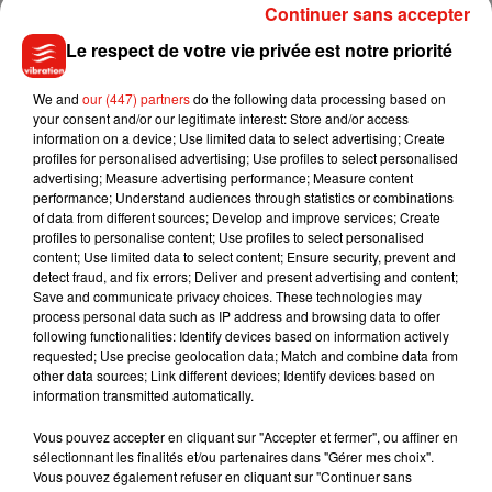
Plusieurs ministres de son gouvernement, restés à Tahiti,
Continuer sans accepter
ont aussi été testés positifs ces derniers jours.
Le respect de votre vie privée est notre priorité
Selon les derniers chiffres communiqués par les services de
We and
our (447) partners
do the following data processing based on
santé vendredi, la Polynésie française a recensé 2 692 cas
your consent and/or our legitimate interest: Store and/or access
information on a device; Use limited data to select advertising; Create
de Covid depuis la réouverture des frontières, le 15 juillet, et
profiles for personalised advertising; Use profiles to select personalised
déplore 10 décès.
advertising; Measure advertising performance; Measure content
performance; Understand audiences through statistics or combinations
of data from different sources; Develop and improve services; Create
(Avec AFP)
profiles to personalise content; Use profiles to select personalised
content; Use limited data to select content; Ensure security, prevent and
detect fraud, and fix errors; Deliver and present advertising and content;
Save and communicate privacy choices. These technologies may
process personal data such as IP address and browsing data to offer
Musique
following functionalities: Identify devices based on information actively
requested; Use precise geolocation data; Match and combine data from
other data sources; Link different devices; Identify devices based on
information transmitted automatically.
Benny Blanco invite Selena Gomez et
Becky G sur son nouveau single
Vous pouvez accepter en cliquant sur "Accepter et fermer", ou affiner en
5 août 2026
sélectionnant les finalités et/ou partenaires dans "Gérer mes choix".
Vous pouvez également refuser en cliquant sur "Continuer sans