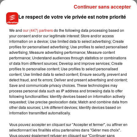
Continuer sans accepter
BOWL pour tout le monde �xÈ�x� // Pomme de terre,
dinde fumée, bacon, cornichon, oignons confits et bien sûr....
Le respect de votre vie privée est notre priorité
FROMAAAAAGE �xÈ�xÈ Et bien sûr un grand merci à
@foodeaseparis pour sa jolie photo ❤️ . . .
We and
our (447) partners
do the following data processing based on
#grilledcheesesandwich #paris #france #instafood
your consent and/or our legitimate interest: Store and/or access
information on a device; Use limited data to select advertising; Create
#grilledcheesefactoryparis #instagood #foodbeast #foodporn
profiles for personalised advertising; Use profiles to select personalised
#sandwiches #saycheese #TGCFactory
advertising; Measure advertising performance; Measure content
performance; Understand audiences through statistics or combinations
Une publication partagée par
The Grilled Cheese Factory
(@tgcfactory) le
of data from different sources; Develop and improve services; Create
profiles to personalise content; Use profiles to select personalised
content; Use limited data to select content; Ensure security, prevent and
detect fraud, and fix errors; Deliver and present advertising and content;
Save and communicate privacy choices. These technologies may
process personal data such as IP address and browsing data to offer
following functionalities: Identify devices based on information actively
Musique
requested; Use precise geolocation data; Match and combine data from
other data sources; Link different devices; Identify devices based on
information transmitted automatically.
Julien Lieb s’essaye à la vie de chatelain
Vous pouvez accepter en cliquant sur "Accepter et fermer", ou affiner en
dans son nouveau clip
7 août 2026
sélectionnant les finalités et/ou partenaires dans "Gérer mes choix".
Vous pouvez également refuser en cliquant sur "Continuer sans