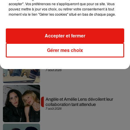
accepter". Vos préférences ne s'appliqueront que pour ce site. Vous
pouvez mettre à jour vos choix, ou retirer votre consentement à tout
moment via le lien "Gérer les cookies" situé en bas de chaque page.
Madonna sort enfin le remix de « Love
Sensation » avec Kylie Minogue
7 août 2026
Accepter et fermer
Gérer mes choix
Tayc et Didi B dévoilent le single le plus
dansant de l’année
7 août 2026
Angèle et Amélie Lens dévoilent leur
collaboration tant attendue
7 août 2026