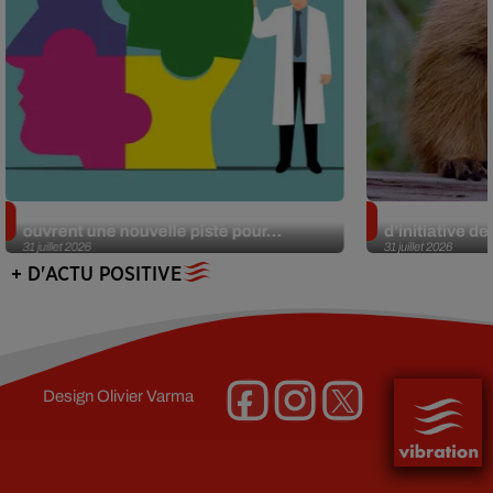
Alzheimer : des chercheurs japonais
Des marmottes
ouvrent une nouvelle piste pour...
d’initiative d
31 juillet 2026
31 juillet 2026
+ D'ACTU POSITIVE
Design
Olivier Varma