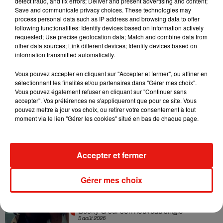
detect fraud, and fix errors; Deliver and present advertising and content;
Madonna sort enfin le remix de « Love
Save and communicate privacy choices. These technologies may
Sensation » avec Kylie Minogue
process personal data such as IP address and browsing data to offer
7 août 2026
following functionalities: Identify devices based on information actively
requested; Use precise geolocation data; Match and combine data from
other data sources; Link different devices; Identify devices based on
information transmitted automatically.
Tayc et Didi B dévoilent le single le plus
Vous pouvez accepter en cliquant sur "Accepter et fermer", ou affiner en
dansant de l’année
sélectionnant les finalités et/ou partenaires dans "Gérer mes choix".
7 août 2026
Vous pouvez également refuser en cliquant sur "Continuer sans
accepter". Vos préférences ne s'appliqueront que pour ce site. Vous
pouvez mettre à jour vos choix, ou retirer votre consentement à tout
moment via le lien "Gérer les cookies" situé en bas de chaque page.
Angèle et Amélie Lens dévoilent leur
collaboration tant attendue
7 août 2026
Accepter et fermer
Gérer mes choix
Benny Blanco invite Selena Gomez et
Becky G sur son nouveau single
5 août 2026