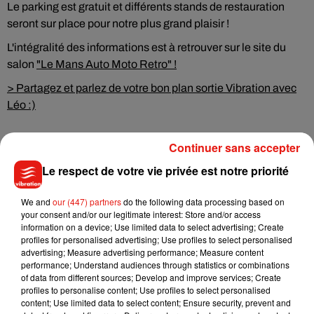
Le parking est gratuit et différents stands de restauration
seront sur place pour notre plus grand plaisir !
L'intégralité des informations est à retrouver sur le site du
salon
"Le Mans Auto Moto Retro" !
> Partagez et parlez de votre bon plan sortie Vibration avec
Léo :)
Continuer sans accepter
Le respect de votre vie privée est notre priorité
Musique
We and
our (447) partners
do the following data processing based on
your consent and/or our legitimate interest: Store and/or access
Julien Lieb s’essaye à la vie de chatelain
information on a device; Use limited data to select advertising; Create
dans son nouveau clip
profiles for personalised advertising; Use profiles to select personalised
7 août 2026
advertising; Measure advertising performance; Measure content
performance; Understand audiences through statistics or combinations
of data from different sources; Develop and improve services; Create
profiles to personalise content; Use profiles to select personalised
content; Use limited data to select content; Ensure security, prevent and