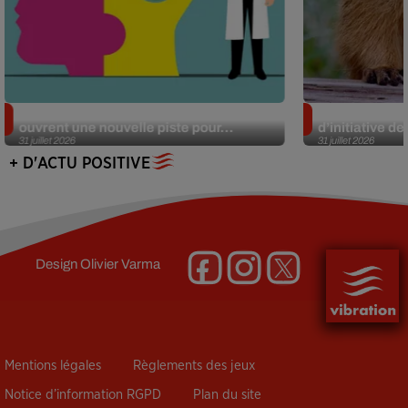
Alzheimer : des chercheurs japonais
Des marmottes
ouvrent une nouvelle piste pour...
d’initiative d
31 juillet 2026
31 juillet 2026
+ D'ACTU POSITIVE
Design
Olivier Varma
Mentions légales
Règlements des jeux
Notice d’information RGPD
Plan du site