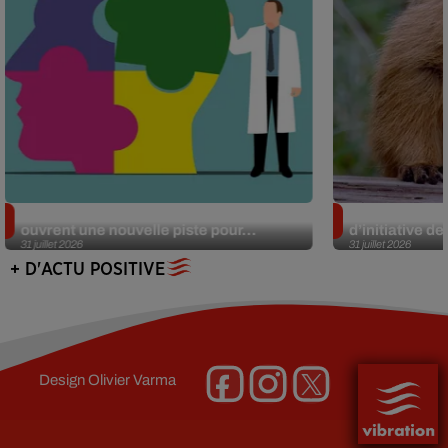
Alzheimer : des chercheurs japonais
Des marmottes
ouvrent une nouvelle piste pour...
d’initiative d
31 juillet 2026
31 juillet 2026
+ D'ACTU POSITIVE
Design
Olivier Varma