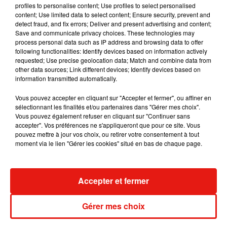
profiles to personalise content; Use profiles to select personalised
content; Use limited data to select content; Ensure security, prevent and
detect fraud, and fix errors; Deliver and present advertising and content;
Save and communicate privacy choices. These technologies may
process personal data such as IP address and browsing data to offer
Madonna sort enfin le remix de « Love
following functionalities: Identify devices based on information actively
Sensation » avec Kylie Minogue
requested; Use precise geolocation data; Match and combine data from
7 août 2026
other data sources; Link different devices; Identify devices based on
information transmitted automatically.
Vous pouvez accepter en cliquant sur "Accepter et fermer", ou affiner en
sélectionnant les finalités et/ou partenaires dans "Gérer mes choix".
Vous pouvez également refuser en cliquant sur "Continuer sans
Tayc et Didi B dévoilent le single le plus
accepter". Vos préférences ne s'appliqueront que pour ce site. Vous
dansant de l’année
7 août 2026
pouvez mettre à jour vos choix, ou retirer votre consentement à tout
moment via le lien "Gérer les cookies" situé en bas de chaque page.
Accepter et fermer
Angèle et Amélie Lens dévoilent leur
collaboration tant attendue
7 août 2026
Gérer mes choix