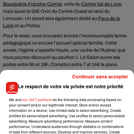
Bourgogne-Franche-Comté
, celle du
Centre Val de Loire
,
mais aussi le GIE Ovin du Centre-Ouest et celui du
Limousin. Un stand sera également dédié au
Pays de la
Loire
et au Poitou.
Pour le reste, vous trouverez encore l’incontournable ferme
pédagogique ou encore l’accueil spécial famille. Cette
année, l’égérie s’appelle Haute, une vache de l’Aubrac que
vous pourrez découvrir au pavillon 1. Le Salon ouvre ses
portes entre 9h et 19h. Comptez entre 7 et 14€ la place,
gratuit pour les moins de 6 ans.
Continuer sans accepter
Le respect de votre vie privée est notre priorité
We and
our (447) partners
do the following data processing based on
Musique
your consent and/or our legitimate interest: Store and/or access
information on a device; Use limited data to select advertising; Create
profiles for personalised advertising; Use profiles to select personalised
advertising; Measure advertising performance; Measure content
Julien Lieb s’essaye à la vie de chatelain
performance; Understand audiences through statistics or combinations
dans son nouveau clip
of data from different sources; Develop and improve services; Create
7 août 2026