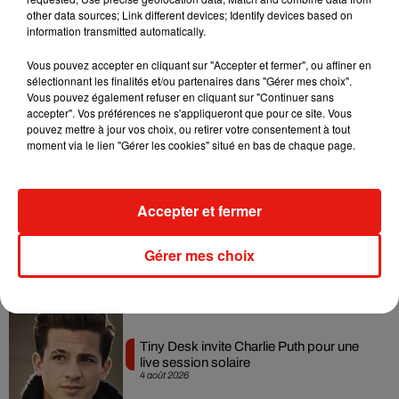
dansant de l’année
other data sources; Link different devices; Identify devices based on
7 août 2026
information transmitted automatically.
Vous pouvez accepter en cliquant sur "Accepter et fermer", ou affiner en
sélectionnant les finalités et/ou partenaires dans "Gérer mes choix".
Vous pouvez également refuser en cliquant sur "Continuer sans
Angèle et Amélie Lens dévoilent leur
accepter". Vos préférences ne s'appliqueront que pour ce site. Vous
collaboration tant attendue
pouvez mettre à jour vos choix, ou retirer votre consentement à tout
7 août 2026
moment via le lien "Gérer les cookies" situé en bas de chaque page.
Accepter et fermer
Benny Blanco invite Selena Gomez et
Becky G sur son nouveau single
Gérer mes choix
5 août 2026
Tiny Desk invite Charlie Puth pour une
live session solaire
4 août 2026