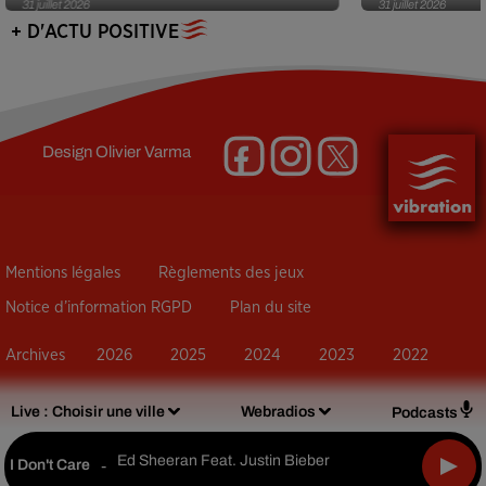
31 juillet 2026
31 juillet 2026
+ D'ACTU POSITIVE
Design
Olivier Varma
Mentions légales
Règlements des jeux
Notice d’information RGPD
Plan du site
Archives
2026
2025
2024
2023
2022
Live :
Choisir une ville
Webradios
Podcasts
Ed Sheeran Feat. Justin Bieber
I Don't Care
-