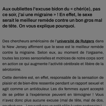
Aux oubliettes l'excuse bidon du « chéri(e), pas
ce soir, j'ai une migraine » ! En effet, le sexe
serait le meilleur remède contre un bon gros mal
de tête. On vous explique pourquoi.
Des chercheurs américains de l’
université de
Rutgers
dans
le New Jersey
affirment que le sexe est le meilleur remède
contre la migraine.
Selon eux, au moment de l’orgasme,
toutes les zones sensorielles et motrices de notre corps sont
en action ce qui augmente l’activité cérébrale et libère de la
sérotonine.
Cette dernière
est, en effet, responsable
de la sensation de
plaisir et de bien-être
ressentie
pendant un rapport sexuel et
agit comme un antidouleur.
Les dix femmes ayant accepté
de se prêter à l’expérience peuvent en témoigner !
Vous
n’avez donc plus aucune excuse
(mal de tête, mal de dos,
courbatures…)
pour refuser un petit câlin à votre partenaire !