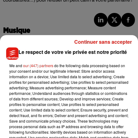
Musique
Continuer sans accepter
Le respect de votre vie privée est notre priorité
Julien Lieb s’essaye à la vie de chatelain
dans son nouveau clip
7 août 2026
We and
our (447) partners
do the following data processing based on
your consent and/or our legitimate interest: Store and/or access
information on a device; Use limited data to select advertising; Create
profiles for personalised advertising; Use profiles to select personalised
advertising; Measure advertising performance; Measure content
performance; Understand audiences through statistics or combinations
Madonna sort enfin le remix de « Love
of data from different sources; Develop and improve services; Create
Sensation » avec Kylie Minogue
7 août 2026
profiles to personalise content; Use profiles to select personalised
content; Use limited data to select content; Ensure security, prevent and
detect fraud, and fix errors; Deliver and present advertising and content;
Save and communicate privacy choices. These technologies may
process personal data such as IP address and browsing data to offer
following functionalities: Identify devices based on information actively
Tayc et Didi B dévoilent le single le plus
requested; Use precise geolocation data; Match and combine data from