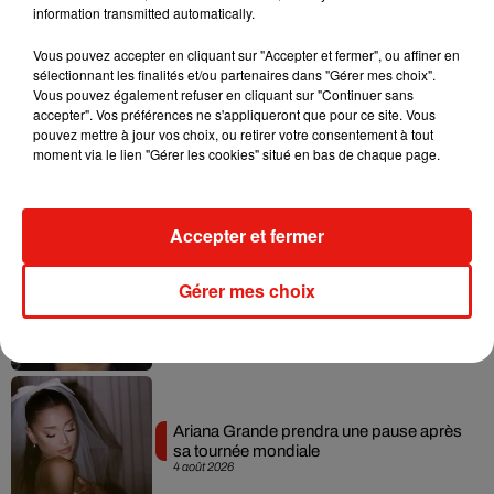
information transmitted automatically.
Vous pouvez accepter en cliquant sur "Accepter et fermer", ou affiner en
Musique
sélectionnant les finalités et/ou partenaires dans "Gérer mes choix".
Vous pouvez également refuser en cliquant sur "Continuer sans
accepter". Vos préférences ne s'appliqueront que pour ce site. Vous
pouvez mettre à jour vos choix, ou retirer votre consentement à tout
Benny Blanco invite Selena Gomez et
moment via le lien "Gérer les cookies" situé en bas de chaque page.
Becky G sur son nouveau single
5 août 2026
Accepter et fermer
Tiny Desk invite Charlie Puth pour une
Gérer mes choix
live session solaire
4 août 2026
Ariana Grande prendra une pause après
sa tournée mondiale
4 août 2026