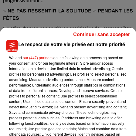
progressivement…
« NE PAS RESSENTIR LA SOLITUDE » PENDANT LES
FÊTES
En effet, d’après nos confrères américains de
Cosmopolitan
,
Continuer sans accepter
rencontrer une personne au moment des fêtes de fin d’année
nous donne l’impression que la relation est beaucoup plus
Le respect de votre vie privée est notre priorité
sérieuse qu’elle ne l’est réellement. Gary Brown, un
thérapeute spécialiste dans les relations de couple, explique
We and
our (447) partners
do the following data processing based on
your consent and/or our legitimate interest: Store and/or access
d’ailleurs qu'«
on ne veut simplement pas rester seul.e
information on a device; Use limited data to select advertising; Create
pendant les fêtes. On se sent gêné de ne pas être en couple
profiles for personalised advertising; Use profiles to select personalised
face à nos proches et cela peut être douloureux alors les
advertising; Measure advertising performance; Measure content
performance; Understand audiences through statistics or combinations
gens deviennent plus romantiques dans le but de ne pas
of data from different sources; Develop and improve services; Create
ressentir cette solitude
».
profiles to personalise content; Use profiles to select personalised
content; Use limited data to select content; Ensure security, prevent and
Snow-Globing Is the Latest Dating Trend You *Need* to Be
detect fraud, and fix errors; Deliver and present advertising and content;
Aware of This Holiday
https://t.co/QXRoUn4uTH
Save and communicate privacy choices. These technologies may
process personal data such as IP address and browsing data to offer
— Cosmopolitan (@Cosmopolitan)
December 12, 2019
following functionalities: Identify devices based on information actively
requested; Use precise geolocation data; Match and combine data from
other data sources; Link different devices; Identify devices based on