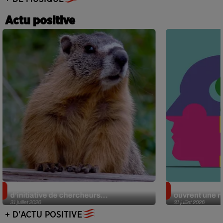
Actu positive
Des marmottes sur OnlyFans : la drôle
Alzheimer : d
d’initiative de chercheurs...
ouvrent une no
31 juillet 2026
31 juillet 2026
+ D'ACTU POSITIVE