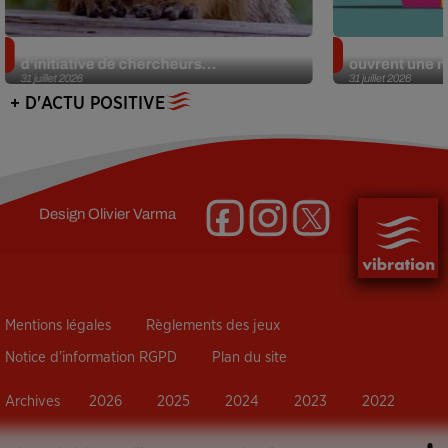
Des marmottes sur OnlyFans : la drôle
Alzheimer : d
d’initiative de chercheurs...
ouvrent une no
31 juillet 2026
31 juillet 2026
+ D'ACTU POSITIVE
Design
Olivier Varma
Mentions légales
Règlements des jeux
Notice d’information RGPD
Plan du site
Archives
2026
2025
2024
2023
2022