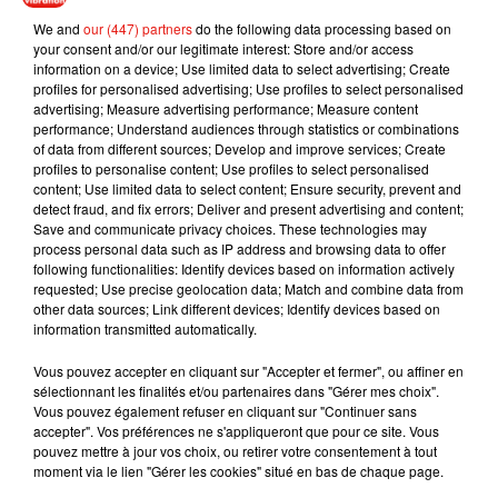
coups de son compagnon ou ex-compagnon, une femme sur
10 déclare avoir subi un viol. Du côté du monde du travail, à
We and
our (447) partners
do the following data processing based on
your consent and/or our legitimate interest: Store and/or access
compétences égales et au même poste, les femmes
information on a device; Use limited data to select advertising; Create
gagnent presque 20% de moins que les hommes.
profiles for personalised advertising; Use profiles to select personalised
advertising; Measure advertising performance; Measure content
performance; Understand audiences through statistics or combinations
of data from different sources; Develop and improve services; Create
profiles to personalise content; Use profiles to select personalised
content; Use limited data to select content; Ensure security, prevent and
Musique
detect fraud, and fix errors; Deliver and present advertising and content;
Save and communicate privacy choices. These technologies may
process personal data such as IP address and browsing data to offer
following functionalities: Identify devices based on information actively
Benny Blanco invite Selena Gomez et
requested; Use precise geolocation data; Match and combine data from
Becky G sur son nouveau single
other data sources; Link different devices; Identify devices based on
5 août 2026
information transmitted automatically.
Vous pouvez accepter en cliquant sur "Accepter et fermer", ou affiner en
sélectionnant les finalités et/ou partenaires dans "Gérer mes choix".
Vous pouvez également refuser en cliquant sur "Continuer sans
Tiny Desk invite Charlie Puth pour une
accepter". Vos préférences ne s'appliqueront que pour ce site. Vous
live session solaire
pouvez mettre à jour vos choix, ou retirer votre consentement à tout
4 août 2026
moment via le lien "Gérer les cookies" situé en bas de chaque page.