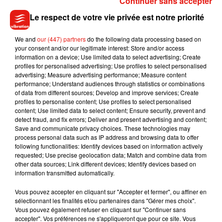
Continuer sans accepter
28. Teddy Riner est détenteur d'un record de titres de
champion du monde. Combien en a-t-il ?
Le respect de votre vie privée est notre priorité
Logique et mathématiques
We and
our (447) partners
do the following data processing based on
your consent and/or our legitimate interest: Store and/or access
29. Un Hexagone est un polygone à ... côtés
information on a device; Use limited data to select advertising; Create
30. Dans une famille, les parents ont trois filles. Chacune
profiles for personalised advertising; Use profiles to select personalised
advertising; Measure advertising performance; Measure content
d'elle a un frère. Combien sont-ils d'enfants au total ?
performance; Understand audiences through statistics or combinations
31. Des places de parking sont numérotées ainsi :
of data from different sources; Develop and improve services; Create
06/68/88/XX/98. Trouvez le numéro de la place manquante
profiles to personalise content; Use profiles to select personalised
content; Use limited data to select content; Ensure security, prevent and
32. Trouvez la valeur de x dans l'équation suivante : 2x² = 128
detect fraud, and fix errors; Deliver and present advertising and content;
In English
Save and communicate privacy choices. These technologies may
process personal data such as IP address and browsing data to offer
following functionalities: Identify devices based on information actively
33. Que signifie en français : "I ate apples"
requested; Use precise geolocation data; Match and combine data from
34. Que signifie en français : "Should I leave ?"
other data sources; Link different devices; Identify devices based on
35. Que signifie en français : "Wherever I go, nothing
information transmitted automatically.
changes !"
Vous pouvez accepter en cliquant sur "Accepter et fermer", ou affiner en
36. Que signifie en français : "I will do whatever it takes to get
sélectionnant les finalités et/ou partenaires dans "Gérer mes choix".
this crown"
Vous pouvez également refuser en cliquant sur "Continuer sans
accepter". Vos préférences ne s'appliqueront que pour ce site. Vous