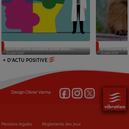
Alzheimer : des chercheurs japonais
Des marmottes
ouvrent une nouvelle piste pour...
d’initiative d
31 juillet 2026
31 juillet 2026
+ D'ACTU POSITIVE
Design
Olivier Varma
Mentions légales
Règlements des jeux