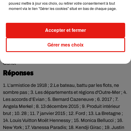
Littérature
pouvez mettre à jour vos choix, ou retirer votre consentement à tout
moment via le lien "Gérer les cookies" situé en bas de chaque page.
37. Qui a écrit : "On ne naît pas femme, on le devient"
38. Dans une œuvre classique, quelle héroïne fut aimée de
Tristan ?
Accepter et fermer
39. Qui n'est pas une écrivaine contemporaine ? Fred Vargas
/ Katherine Pancol / Virginie Despentes / Lou Doillon
Gérer mes choix
40. Laquelle de ces œuvres est un recueil de poèmes ? Les
Fleurs du mal / La Peste / Le Rouge et le Noir / Le Père
Goriot
Réponses
1. L’armistice de 1918 ; 2.Le bateau, battu par les flots, ne
sombre pas ; 3. Les départements et régions d'Outre-Mer ; 4.
Les accords d’Evian ; 5. Bernard Cazeneuve ; 6. 2017 ; 7.
Angela Merkel ; 8. 13 décembre 2015 ; 9. Produit intérieur
brut ; 10. 28 ; 11. 7 janvier 2015 ; 12. Ford ; 13. La Bretagne ;
14. Louis Vuitton Moët Hennessy ; 15. Monica Bellucci ; 16.
New York ; 17. Vanessa Paradis; 18. Kendji Girac ; 19. Justin