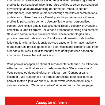
information on a device; Use limited data to select advertising; Create
profiles for personalised advertising; Use profiles to select personalised
advertising; Measure advertising performance; Measure content
Musique
performance; Understand audiences through statistics or combinations
of data from different sources; Develop and improve services; Create
profiles to personalise content; Use profiles to select personalised
content; Use limited data to select content; Ensure security, prevent and
Julien Lieb s’essaye à la vie de chatelain
detect fraud, and fix errors; Deliver and present advertising and content;
dans son nouveau clip
Save and communicate privacy choices. These technologies may
7 août 2026
process personal data such as IP address and browsing data to offer
following functionalities: Identify devices based on information actively
requested; Use precise geolocation data; Match and combine data from
other data sources; Link different devices; Identify devices based on
information transmitted automatically.
Madonna sort enfin le remix de « Love
Vous pouvez accepter en cliquant sur "Accepter et fermer", ou affiner en
Sensation » avec Kylie Minogue
7 août 2026
sélectionnant les finalités et/ou partenaires dans "Gérer mes choix".
Vous pouvez également refuser en cliquant sur "Continuer sans
accepter". Vos préférences ne s'appliqueront que pour ce site. Vous
pouvez mettre à jour vos choix, ou retirer votre consentement à tout
moment via le lien "Gérer les cookies" situé en bas de chaque page.
Tayc et Didi B dévoilent le single le plus
dansant de l’année
7 août 2026
Accepter et fermer