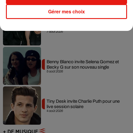
Gérer mes choix
Angèle et Amélie Lens dévoilent leur
collaboration tant attendue
7 août 2026
Benny Blanco invite Selena Gomez et
Becky G sur son nouveau single
5 août 2026
Tiny Desk invite Charlie Puth pour une
live session solaire
4 août 2026
+ DE MUSIQUE