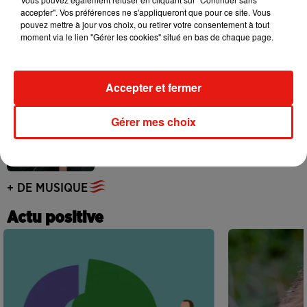
accepter". Vos préférences ne s'appliqueront que pour ce site. Vous
pouvez mettre à jour vos choix, ou retirer votre consentement à tout
Ariana Grande se libère dans son nouvel
moment via le lien "Gérer les cookies" situé en bas de chaque page.
album « Petals »
31 juillet 2026
Accepter et fermer
Angèle annonce une collaboration
Gérer mes choix
inédite avec Amelie Lens
31 juillet 2026
+ DE MUSIQUE
Actu positive