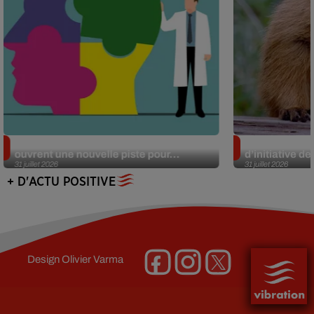
Alzheimer : des chercheurs japonais
Des marmottes
ouvrent une nouvelle piste pour...
d’initiative d
31 juillet 2026
31 juillet 2026
+ D'ACTU POSITIVE
Design
Olivier Varma