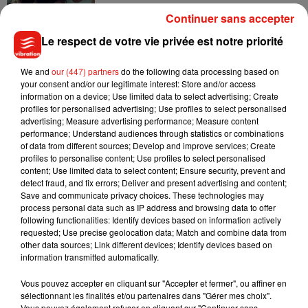
Continuer sans accepter
Le respect de votre vie privée est notre priorité
Tiny Desk invite Charlie Puth pour une
We and
our (447) partners
do the following data processing based on
live session solaire
4 août 2026
your consent and/or our legitimate interest: Store and/or access
information on a device; Use limited data to select advertising; Create
profiles for personalised advertising; Use profiles to select personalised
advertising; Measure advertising performance; Measure content
performance; Understand audiences through statistics or combinations
of data from different sources; Develop and improve services; Create
Ariana Grande prendra une pause après
profiles to personalise content; Use profiles to select personalised
sa tournée mondiale
content; Use limited data to select content; Ensure security, prevent and
4 août 2026
detect fraud, and fix errors; Deliver and present advertising and content;
Save and communicate privacy choices. These technologies may
process personal data such as IP address and browsing data to offer
following functionalities: Identify devices based on information actively
requested; Use precise geolocation data; Match and combine data from
Grand Corps Malade emmène Styleto
other data sources; Link different devices; Identify devices based on
en road-trip dans son nouveau clip
information transmitted automatically.
31 juillet 2026
Vous pouvez accepter en cliquant sur "Accepter et fermer", ou affiner en
sélectionnant les finalités et/ou partenaires dans "Gérer mes choix".
Vous pouvez également refuser en cliquant sur "Continuer sans