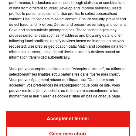
performance; Understand audiences through statistics or combinations
of data from different sources; Develop and improve services; Create
Julien Lieb s’essaye à la vie de chatelain
profiles to personalise content; Use profiles to select personalised
dans son nouveau clip
content; Use limited data to select content; Ensure security, prevent and
7 août 2026
detect fraud, and fix errors; Deliver and present advertising and content;
Save and communicate privacy choices. These technologies may
process personal data such as IP address and browsing data to offer
following functionalities: Identify devices based on information actively
requested; Use precise geolocation data; Match and combine data from
Madonna sort enfin le remix de « Love
other data sources; Link different devices; Identify devices based on
Sensation » avec Kylie Minogue
information transmitted automatically.
7 août 2026
Vous pouvez accepter en cliquant sur "Accepter et fermer", ou affiner en
sélectionnant les finalités et/ou partenaires dans "Gérer mes choix".
Vous pouvez également refuser en cliquant sur "Continuer sans
accepter". Vos préférences ne s'appliqueront que pour ce site. Vous
Tayc et Didi B dévoilent le single le plus
pouvez mettre à jour vos choix, ou retirer votre consentement à tout
dansant de l’année
moment via le lien "Gérer les cookies" situé en bas de chaque page.
7 août 2026
Accepter et fermer
Angèle et Amélie Lens dévoilent leur
Gérer mes choix
collaboration tant attendue