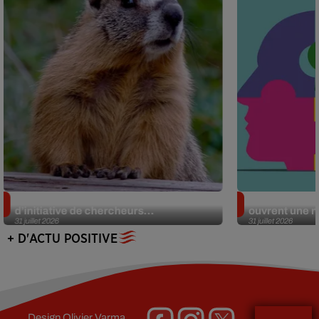
Des marmottes sur OnlyFans : la drôle
Alzheimer : d
d’initiative de chercheurs...
ouvrent une no
31 juillet 2026
31 juillet 2026
+ D'ACTU POSITIVE
Design
Olivier Varma