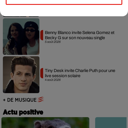
7 août 2026
Benny Blanco invite Selena Gomez et
Becky G sur son nouveau single
5 août 2026
Tiny Desk invite Charlie Puth pour une
live session solaire
4 août 2026
+ DE MUSIQUE
Actu positive