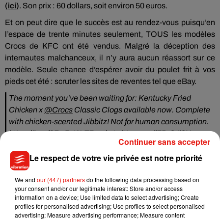
(ici)
. Son prix : 60 dollars, soit environ 50 euros.
Et on peut dire que le succès est au rendez-vous puisqu’en
l’espace de trente minutes seulement, TOUS les modèles
Crocs de KFC ont été vendus. Malgré la déception des
internautes malchanceux, il n’y aura aucun réassort sur ce
modèle. Seule chance d’espérer avoir du poulet frit à vos
pieds cet été : scruter les sites de reventes tel que eBay.
The moment you’ve been waiting for: Kentucky Fried
Chicken x
@Crocs
Classic Clogs available now. Complete
with chicken-scented Jibbitz! Not for human consumption.
https://t.co/9FwPxWrE7w
pic.twitter.com/l75e3Jj8Ny
Continuer sans accepter
— KFC (@kfc)
July 28, 2020
Le respect de votre vie privée est notre priorité
We and
our (447) partners
do the following data processing based on
your consent and/or our legitimate interest: Store and/or access
information on a device; Use limited data to select advertising; Create
Musique
profiles for personalised advertising; Use profiles to select personalised
advertising; Measure advertising performance; Measure content