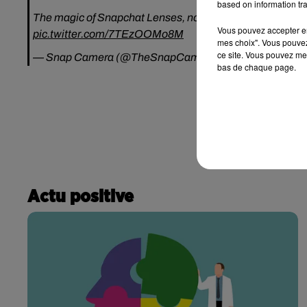
based on information tra
The magic of Snapchat Lenses, now on desktop. Get the
Vous pouvez accepter en 
pic.twitter.com/7TEzOOMo8M
mes choix". Vous pouvez
ce site. Vous pouvez met
— Snap Camera (@TheSnapCamera)
26 octobre 2018
bas de chaque page.
Actu positive