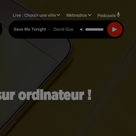
Live :
Choisir une ville
Webradios
Podcasts
-
David Guetta & Jennifer Lopez
Save Me Tonight
sur ordinateur !