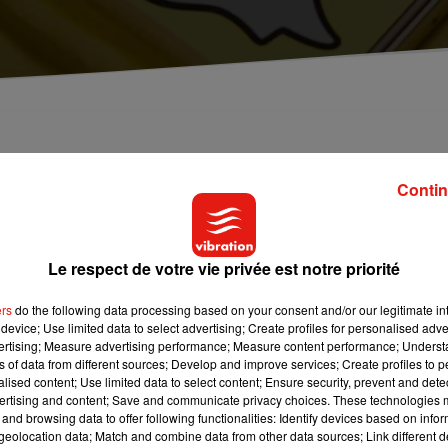
 outil qui vous permet d'utiliser les filtres du résea
Contin
votre ordinateur ! Snapchat vient de lancer la « Snap Camera ». 
Le respect de votre vie privée est notre priorité
s filtres du réseau social. Un outil qui peut s’utiliser sur d’autr
e choisir quel filtre vous voulez choisir.
ers
do the following data processing based on your consent and/or our legitimate int
device; Use limited data to select advertising; Create profiles for personalised adver
t d’essayer de se relancer, alors qu’il est en permet de vitesse.
vertising; Measure advertising performance; Measure content performance; Unders
ns of data from different sources; Develop and improve services; Create profiles to 
ions dans le monde au début de l’année, il est tombé en septembr
alised content; Use limited data to select content; Ensure security, prevent and detect
ertising and content; Save and communicate privacy choices. These technologies
and browsing data to offer following functionalities: Identify devices based on infor
eolocation data; Match and combine data from other data sources; Link different de