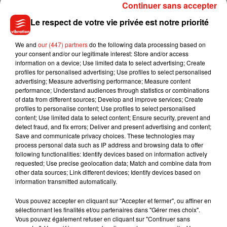
Continuer sans accepter
Les Foulées roses d’Olivet reviennent les 5 et 6 octobre !
Le respect de votre vie privée est notre priorité
Vous souhaitez vous entraîner ? Participez aux sessions
d’entrainement, les 13 et 20 septembre.
We and
our (447) partners
do the following data processing based on
+ d’infos :
https://t.co/4M7IRzz6nH
et
your consent and/or our legitimate interest: Store and/or access
https://t.co/g9XMPWUkJo
#Orleans
#OrleansMetropole
information on a device; Use limited data to select advertising; Create
pic.twitter.com/nbgx1Y2yUC
profiles for personalised advertising; Use profiles to select personalised
advertising; Measure advertising performance; Measure content
— Orléans Métropole (@OrleansMetropol)
September 9,
performance; Understand audiences through statistics or combinations
of data from different sources; Develop and improve services; Create
2019
profiles to personalise content; Use profiles to select personalised
content; Use limited data to select content; Ensure security, prevent and
detect fraud, and fix errors; Deliver and present advertising and content;
Save and communicate privacy choices. These technologies may
process personal data such as IP address and browsing data to offer
Musique
following functionalities: Identify devices based on information actively
requested; Use precise geolocation data; Match and combine data from
other data sources; Link different devices; Identify devices based on
information transmitted automatically.
Benny Blanco invite Selena Gomez et
Becky G sur son nouveau single
Vous pouvez accepter en cliquant sur "Accepter et fermer", ou affiner en
5 août 2026
sélectionnant les finalités et/ou partenaires dans "Gérer mes choix".
Vous pouvez également refuser en cliquant sur "Continuer sans