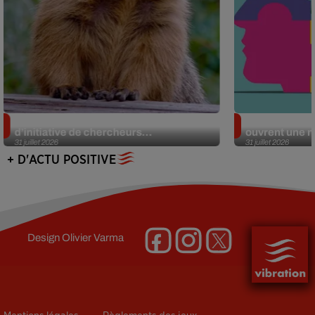
Des marmottes sur OnlyFans : la drôle
Alzheimer : d
d’initiative de chercheurs...
ouvrent une no
31 juillet 2026
31 juillet 2026
+ D'ACTU POSITIVE
Design
Olivier Varma