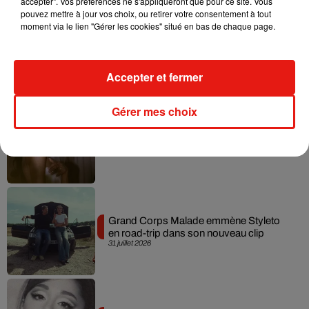
accepter". Vos préférences ne s'appliqueront que pour ce site. Vous
pouvez mettre à jour vos choix, ou retirer votre consentement à tout
moment via le lien "Gérer les cookies" situé en bas de chaque page.
Tiny Desk invite Charlie Puth pour une
live session solaire
4 août 2026
Accepter et fermer
Gérer mes choix
Ariana Grande prendra une pause après
sa tournée mondiale
4 août 2026
Grand Corps Malade emmène Styleto
en road-trip dans son nouveau clip
31 juillet 2026