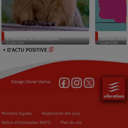
Des marmottes sur OnlyFans : la drôle
Alzheimer : d
d’initiative de chercheurs...
ouvrent une no
31 juillet 2026
31 juillet 2026
+ D'ACTU POSITIVE
Design
Olivier Varma
Mentions légales
Règlements des jeux
Notice d’information RGPD
Plan du site