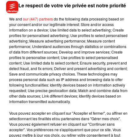
Le respect de votre vie privée est notre priorité
cité de la création et de l’innovation, qui a été conçu pour
habituer les personnes autistes aux changements de
We and
our (447) partners
do the following data processing based on
« routines »
et d’environnement.
your consent and/or our legitimate interest: Store and/or access
Au cours de ce déplacement, Sophie Cluzel annoncera les
information on a device; Use limited data to select advertising; Create
profiles for personalised advertising; Use profiles to select personalised
noms des deux nouveaux centres d’excellence autisme-TND
advertising; Measure advertising performance; Measure content
français.
performance; Understand audiences through statistics or combinations
of data from different sources; Develop and improve services; Create
profiles to personalise content; Use profiles to select personalised
content; Use limited data to select content; Ensure security, prevent and
detect fraud, and fix errors; Deliver and present advertising and content;
Save and communicate privacy choices. These technologies may
Musique
process personal data such as IP address and browsing data to offer
following functionalities: Identify devices based on information actively
requested; Use precise geolocation data; Match and combine data from
other data sources; Link different devices; Identify devices based on
Julien Lieb s’essaye à la vie de chatelain
information transmitted automatically.
dans son nouveau clip
7 août 2026
Vous pouvez accepter en cliquant sur "Accepter et fermer", ou affiner en
sélectionnant les finalités et/ou partenaires dans "Gérer mes choix".
Vous pouvez également refuser en cliquant sur "Continuer sans
accepter". Vos préférences ne s'appliqueront que pour ce site. Vous
pouvez mettre à jour vos choix, ou retirer votre consentement à tout