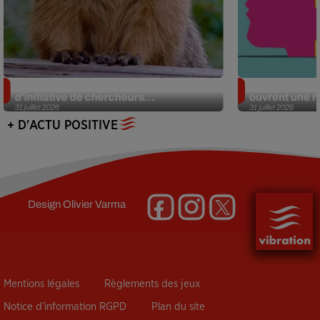
Des marmottes sur OnlyFans : la drôle
Alzheimer : d
d’initiative de chercheurs...
ouvrent une no
31 juillet 2026
31 juillet 2026
+ D'ACTU POSITIVE
Design
Olivier Varma
Mentions légales
Règlements des jeux
Notice d’information RGPD
Plan du site