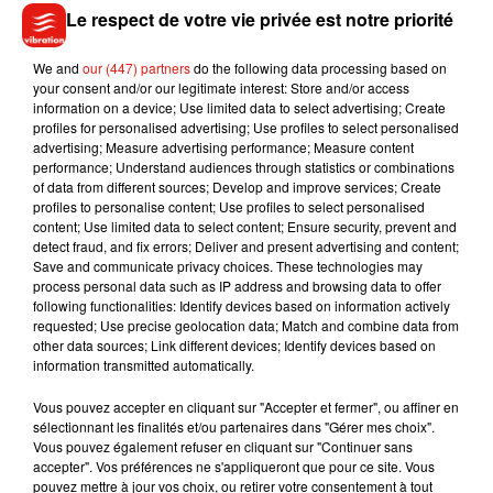
Le respect de votre vie privée est notre priorité
Botanica.
Terra Botanica ouvrira une partie du parc les 27 et 28 mars
We and
our (447) partners
do the following data processing based on
2021 à l’occasion de la 5ème édition des Printemps de Terra,
your consent and/or our legitimate interest: Store and/or access
grand marché aux plantes. L’ouverture officielle des 18
information on a device; Use limited data to select advertising; Create
profiles for personalised advertising; Use profiles to select personalised
hectares du parc aura lieu quant à elle le week-end suivant,
advertising; Measure advertising performance; Measure content
le samedi 3 avril 2021.
performance; Understand audiences through statistics or combinations
of data from different sources; Develop and improve services; Create
profiles to personalise content; Use profiles to select personalised
content; Use limited data to select content; Ensure security, prevent and
detect fraud, and fix errors; Deliver and present advertising and content;
Save and communicate privacy choices. These technologies may
Musique
process personal data such as IP address and browsing data to offer
following functionalities: Identify devices based on information actively
requested; Use precise geolocation data; Match and combine data from
other data sources; Link different devices; Identify devices based on
Benny Blanco invite Selena Gomez et
information transmitted automatically.
Becky G sur son nouveau single
5 août 2026
Vous pouvez accepter en cliquant sur "Accepter et fermer", ou affiner en
sélectionnant les finalités et/ou partenaires dans "Gérer mes choix".
Vous pouvez également refuser en cliquant sur "Continuer sans
accepter". Vos préférences ne s'appliqueront que pour ce site. Vous
pouvez mettre à jour vos choix, ou retirer votre consentement à tout