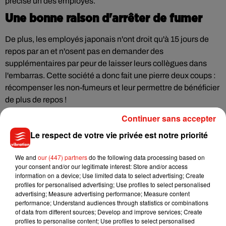
précise un des employés.
Une bonne raison d'arrêter de fumer
De plus, les employés japonais n'ont droit qu'à 15 jours de
repos par an et n'osent pas en demander des
supplémentaires par peur de laisser leurs collègues dans
l'embarras. Cette société a donc fait une pierre deux coups :
récompenser les non-fumeurs et leur permettre de bénéficier
de plus de repos !
Continuer sans accepter
Le respect de votre vie privée est notre priorité
Musique
We and
our (447) partners
do the following data processing based on
your consent and/or our legitimate interest: Store and/or access
information on a device; Use limited data to select advertising; Create
profiles for personalised advertising; Use profiles to select personalised
Julien Lieb s’essaye à la vie de chatelain
advertising; Measure advertising performance; Measure content
dans son nouveau clip
performance; Understand audiences through statistics or combinations
7 août 2026
of data from different sources; Develop and improve services; Create
profiles to personalise content; Use profiles to select personalised