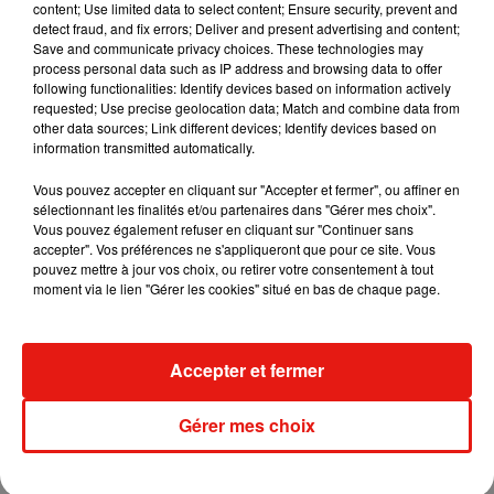
content; Use limited data to select content; Ensure security, prevent and
detect fraud, and fix errors; Deliver and present advertising and content;
Save and communicate privacy choices. These technologies may
Madonna sort enfin le remix de « Love
process personal data such as IP address and browsing data to offer
Sensation » avec Kylie Minogue
following functionalities: Identify devices based on information actively
7 août 2026
requested; Use precise geolocation data; Match and combine data from
other data sources; Link different devices; Identify devices based on
information transmitted automatically.
Vous pouvez accepter en cliquant sur "Accepter et fermer", ou affiner en
Tayc et Didi B dévoilent le single le plus
sélectionnant les finalités et/ou partenaires dans "Gérer mes choix".
dansant de l’année
Vous pouvez également refuser en cliquant sur "Continuer sans
7 août 2026
accepter". Vos préférences ne s'appliqueront que pour ce site. Vous
pouvez mettre à jour vos choix, ou retirer votre consentement à tout
moment via le lien "Gérer les cookies" situé en bas de chaque page.
Angèle et Amélie Lens dévoilent leur
Accepter et fermer
collaboration tant attendue
7 août 2026
Gérer mes choix