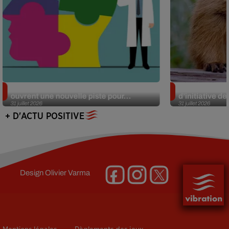
Alzheimer : des chercheurs japonais
Des marmottes
ouvrent une nouvelle piste pour...
d’initiative d
31 juillet 2026
31 juillet 2026
+ D'ACTU POSITIVE
Design
Olivier Varma