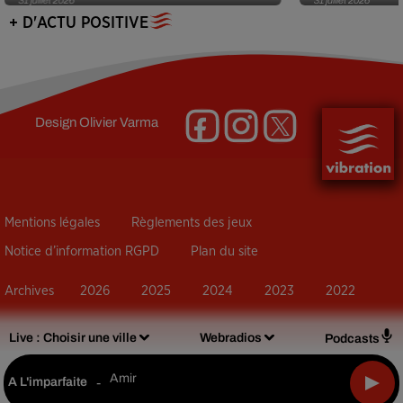
+ D'ACTU POSITIVE
Design
Olivier Varma
Mentions légales
Règlements des jeux
Notice d’information RGPD
Plan du site
Archives
2026
2025
2024
2023
2022
Live :
Choisir une ville
Webradios
Podcasts
Amir
A L'imparfaite
-