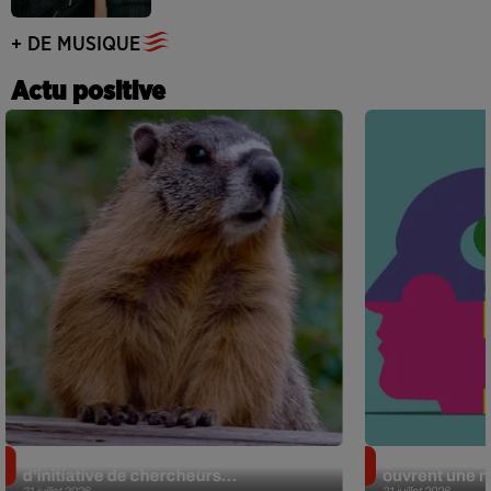
+ DE MUSIQUE
Actu positive
Des marmottes sur OnlyFans : la drôle
Alzheimer : d
d’initiative de chercheurs...
ouvrent une no
31 juillet 2026
31 juillet 2026