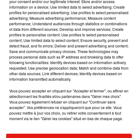
your consent and/or our legitimate interest: Store and/or access
information on a device; Use limited data to select advertising; Create
profiles for personalised advertising; Use profiles to select personalised
advertising; Measure advertising performance; Measure content
performance; Understand audiences through statistics or combinations
Musique
of data from different sources; Develop and improve services; Create
profiles to personalise content; Use profiles to select personalised
content; Use limited data to select content; Ensure security, prevent and
detect fraud, and fix errors; Deliver and present advertising and content;
Save and communicate privacy choices. These technologies may
Benny Blanco invite Selena Gomez et
process personal data such as IP address and browsing data to offer
Becky G sur son nouveau single
5 août 2026
following functionalities: Identify devices based on information actively
requested; Use precise geolocation data; Match and combine data from
other data sources; Link different devices; Identify devices based on
information transmitted automatically.
Vous pouvez accepter en cliquant sur "Accepter et fermer", ou affiner en
Tiny Desk invite Charlie Puth pour une
sélectionnant les finalités et/ou partenaires dans "Gérer mes choix".
live session solaire
Vous pouvez également refuser en cliquant sur "Continuer sans
4 août 2026
accepter". Vos préférences ne s'appliqueront que pour ce site. Vous
pouvez mettre à jour vos choix, ou retirer votre consentement à tout
moment via le lien "Gérer les cookies" situé en bas de chaque page.
Ariana Grande prendra une pause après