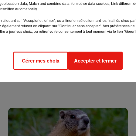
eolocation data; Match and combine data from other data sources; Link different de
nsmitted automatically.
vec la magnifaïk
@cristinaCordula
pic.twitter.com/sa8AQX8Q3
cliquant sur "Accepter et fermer", ou affiner en sélectionnant les finalités et/ou pa
 également refuser en cliquant sur "Continuer sans accepter". Vos préférences ne 
tre à jour vos choix, ou retirer votre consentement à tout moment via le lien "Gérer 
Gérer mes choix
Accepter et fermer