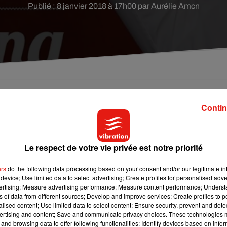
Publié : 8 janvier 2018 à 17h00 par Aurélie Amcn
a Cordula annonce de nouvelles règles et donc de
Contin
s du shopping.
Le respect de votre vie privée est notre priorité
hopping
!
Cristina
Cordula
en personne a annoncé les nouve
t ce
dès ce 8 janvier.
Les règles du jeu évoluent et la compétit
ers
do the following data processing based on your consent and/or our legitimate int
 longues heures de course dans les rues de la capitale.
Les acc
device; Use limited data to select advertising; Create profiles for personalised adver
 leurs emplettes
et leur mise en beauté.
vertising; Measure advertising performance; Measure content performance; Unders
ns of data from different sources; Develop and improve services; Create profiles to 
 elle-même leur maquillage et leur coiffure au sein même
alised content; Use limited data to select content; Ensure security, prevent and detect
ertising and content; Save and communicate privacy choices. These technologies
s chrono !
Un challenge qui nous promet d’ores et déjà des scè
and browsing data to offer following functionalities: Identify devices based on infor
tit aperçu :