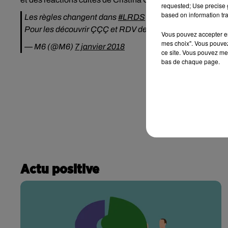
requested; Use precise g
based on information tra
Les règles changent dans
#LRDS
!
Pour les découvrir Ç️Ç️Ç️ et RDV demain à 17:30 sur M6 a
Vous pouvez accepter en 
mes choix". Vous pouvez
— M6 (@M6)
7 janvier 2018
ce site. Vous pouvez met
bas de chaque page.
Actu positive