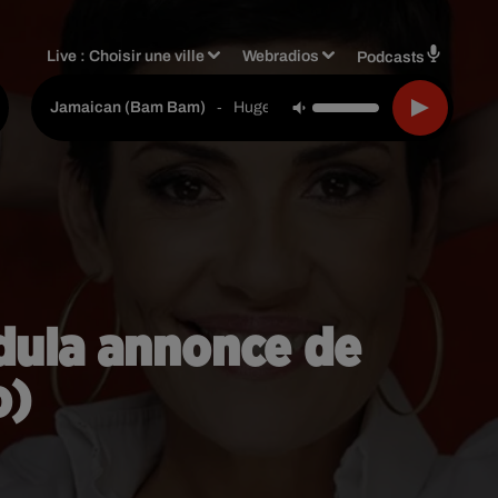
Live :
Choisir une ville
Webradios
Podcasts
-
Hugel & Solto (fr)
Jamaican (bam Bam)
rdula annonce de
o)