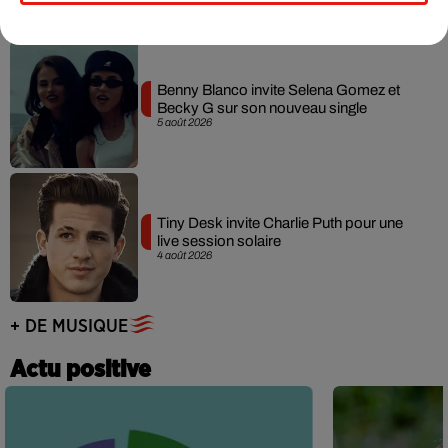
Benny Blanco invite Selena Gomez et
Becky G sur son nouveau single
5 août 2026
Tiny Desk invite Charlie Puth pour une
live session solaire
4 août 2026
+ DE MUSIQUE
Actu positive