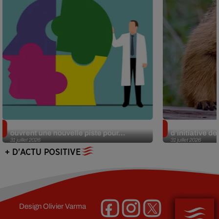
Alzheimer : des chercheurs japonais
Des marmottes
ouvrent une nouvelle piste pour...
d’initiative d
31 juillet 2026
31 juillet 2026
+ D'ACTU POSITIVE
Design
Olivier Varma