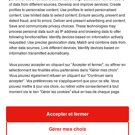
Julien Lieb s’essaye à la vie de chatelain
of data from different sources; Develop and improve services; Create
dans son nouveau clip
profiles to personalise content; Use profiles to select personalised
7 août 2026
content; Use limited data to select content; Ensure security, prevent and
detect fraud, and fix errors; Deliver and present advertising and content;
Save and communicate privacy choices. These technologies may
process personal data such as IP address and browsing data to offer
following functionalities: Identify devices based on information actively
Madonna sort enfin le remix de « Love
requested; Use precise geolocation data; Match and combine data from
Sensation » avec Kylie Minogue
other data sources; Link different devices; Identify devices based on
7 août 2026
information transmitted automatically.
Vous pouvez accepter en cliquant sur "Accepter et fermer", ou affiner en
sélectionnant les finalités et/ou partenaires dans "Gérer mes choix".
Vous pouvez également refuser en cliquant sur "Continuer sans
accepter". Vos préférences ne s'appliqueront que pour ce site. Vous
Tayc et Didi B dévoilent le single le plus
pouvez mettre à jour vos choix, ou retirer votre consentement à tout
dansant de l’année
moment via le lien "Gérer les cookies" situé en bas de chaque page.
7 août 2026
Accepter et fermer
Angèle et Amélie Lens dévoilent leur
collaboration tant attendue
Gérer mes choix
7 août 2026