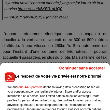
Hyundai unveil concept electric flying car for future air taxi
service
https://t.co/b8KB01qUQ0
— VASSY (@VASSY)
8 janvier 2020
L’appareil totalement électrique aurait la capacité de
décoller à la verticale et volerait entre 300 et 600 mètres
d’altitude, à une vitesse de 290km/h. Son autonomie est
pour l’instant d’une centaine de kilomètres. Il pourrait
accueillir 4 passagers, en plus du pilote. Mais à terme, ce taxi
volant serait totalement automatisé et n’aurait plus besoin
Continuer sans accepter
de pilote.
Le respect de votre vie privée est notre priorité
We and
our (447) partners
do the following data processing based on
your consent and/or our legitimate interest: Store and/or access
Musique
information on a device; Use limited data to select advertising; Create
profiles for personalised advertising; Use profiles to select personalised
advertising; Measure advertising performance; Measure content
performance; Understand audiences through statistics or combinations