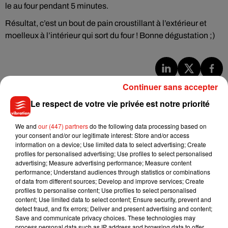
le au four pendant 5 minutes.
Résultat, c’est un bout de pain croustillant à l’extérieur et
moelleux à l’intérieur qui sort du four ! Bonne dégustation ;)
Musique
Continuer sans accepter
Le respect de votre vie privée est notre priorité
Julien Lieb s’essaye à la vie de chatelain
We and
our (447) partners
do the following data processing based on
dans son nouveau clip
your consent and/or our legitimate interest: Store and/or access
7 août 2026
information on a device; Use limited data to select advertising; Create
profiles for personalised advertising; Use profiles to select personalised
advertising; Measure advertising performance; Measure content
performance; Understand audiences through statistics or combinations
of data from different sources; Develop and improve services; Create
profiles to personalise content; Use profiles to select personalised
Madonna sort enfin le remix de « Love
content; Use limited data to select content; Ensure security, prevent and
Sensation » avec Kylie Minogue
7 août 2026
detect fraud, and fix errors; Deliver and present advertising and content;
Save and communicate privacy choices. These technologies may
process personal data such as IP address and browsing data to offer