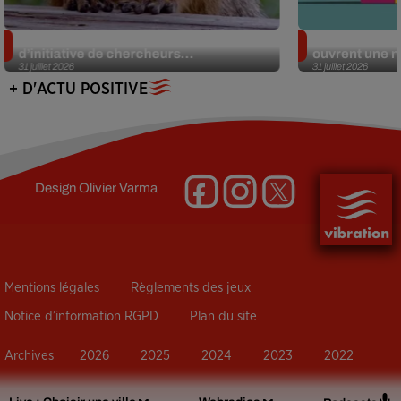
Des marmottes sur OnlyFans : la drôle
Alzheimer : d
d’initiative de chercheurs...
ouvrent une no
31 juillet 2026
31 juillet 2026
+ D'ACTU POSITIVE
Design
Olivier Varma
Mentions légales
Règlements des jeux
Notice d’information RGPD
Plan du site
Archives
2026
2025
2024
2023
2022