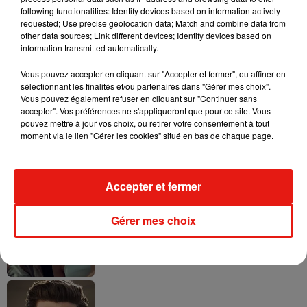
following functionalities: Identify devices based on information actively
requested; Use precise geolocation data; Match and combine data from
other data sources; Link different devices; Identify devices based on
Tayc et Didi B dévoilent le single le plus
information transmitted automatically.
dansant de l’année
7 août 2026
Vous pouvez accepter en cliquant sur "Accepter et fermer", ou affiner en
sélectionnant les finalités et/ou partenaires dans "Gérer mes choix".
Vous pouvez également refuser en cliquant sur "Continuer sans
accepter". Vos préférences ne s'appliqueront que pour ce site. Vous
pouvez mettre à jour vos choix, ou retirer votre consentement à tout
Angèle et Amélie Lens dévoilent leur
moment via le lien "Gérer les cookies" situé en bas de chaque page.
collaboration tant attendue
7 août 2026
Accepter et fermer
Gérer mes choix
Benny Blanco invite Selena Gomez et
Becky G sur son nouveau single
5 août 2026