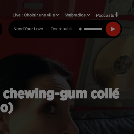
Live :
Choisir une ville
Webradios
Podcasts
-
Onerepublic
Need Your Love
un chewing-gum collé
éo)