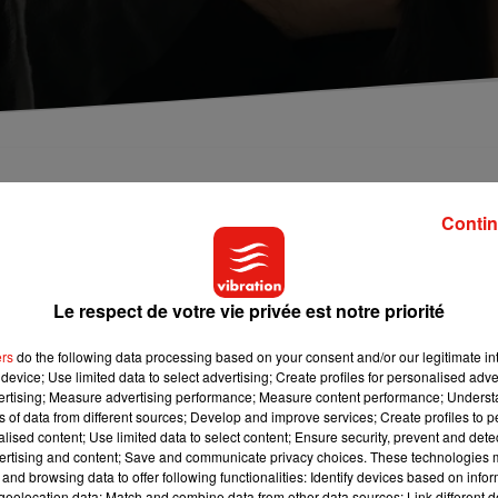
urrentes dont celle du chewing-gum collé dans les
Contin
aujourd'hui, Greg et Ursula nous montrent comment l
ux.
Le respect de votre vie privée est notre priorité
s enfants à cause des chewing-gums ? Voilà la solution !
ers
do the following data processing based on your consent and/or our legitimate int
etit bol. Puis, ajoutez-y un peu d’eau, de manière à faire une p
device; Use limited data to select advertising; Create profiles for personalised adver
et laissez sécher.
vertising; Measure advertising performance; Measure content performance; Unders
ns of data from different sources; Develop and improve services; Create profiles to 
e par magie et il ne restera plus qu’à rincer avec un peu d’eau
alised content; Use limited data to select content; Ensure security, prevent and detect
ertising and content; Save and communicate privacy choices. These technologies
and browsing data to offer following functionalities: Identify devices based on infor
eolocation data; Match and combine data from other data sources; Link different de