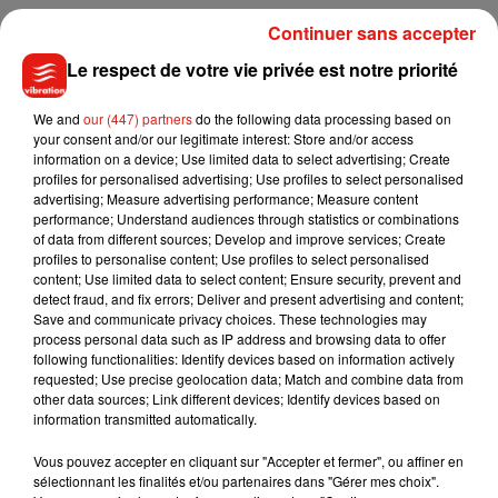
Continuer sans accepter
Le respect de votre vie privée est notre priorité
Écouter le podcast
We and
our (447) partners
do the following data processing based on
your consent and/or our legitimate interest: Store and/or access
information on a device; Use limited data to select advertising; Create
Ce rapprochement entre les deux universités doit donc être
profiles for personalised advertising; Use profiles to select personalised
opéré en 2020. Mais il faudra attendre
2024
pour dresser un
advertising; Measure advertising performance; Measure content
premier bilan.
performance; Understand audiences through statistics or combinations
of data from different sources; Develop and improve services; Create
Des propos recueillis par Annie Guinhut.
profiles to personalise content; Use profiles to select personalised
content; Use limited data to select content; Ensure security, prevent and
detect fraud, and fix errors; Deliver and present advertising and content;
Save and communicate privacy choices. These technologies may
process personal data such as IP address and browsing data to offer
following functionalities: Identify devices based on information actively
Musique
requested; Use precise geolocation data; Match and combine data from
other data sources; Link different devices; Identify devices based on
information transmitted automatically.
Julien Lieb s’essaye à la vie de chatelain
Vous pouvez accepter en cliquant sur "Accepter et fermer", ou affiner en
dans son nouveau clip
sélectionnant les finalités et/ou partenaires dans "Gérer mes choix".
7 août 2026