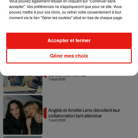
Vous pouvez également refuser en cliquant sur "Continuer sans
accepter". Vos préférences ne s'appliqueront que pour ce site. Vous
pouvez mettre à jour vos choix, ou retirer votre consentement à tout
moment via le lien "Gérer les cookies" situé en bas de chaque page.
Madonna sort enfin le remix de « Love
Sensation » avec Kylie Minogue
7 août 2026
Accepter et fermer
Gérer mes choix
Tayc et Didi B dévoilent le single le plus
dansant de l’année
7 août 2026
Angèle et Amélie Lens dévoilent leur
collaboration tant attendue
7 août 2026