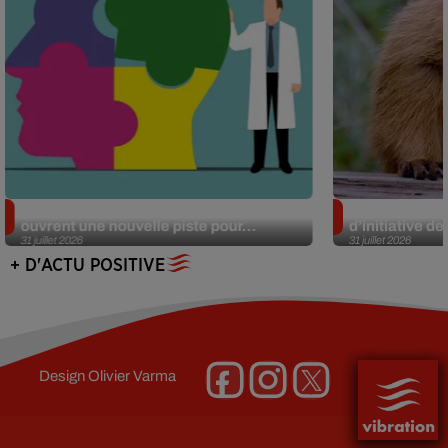
Alzheimer : des chercheurs japonais
Des marmottes
ouvrent une nouvelle piste pour...
d’initiative d
31 juillet 2026
31 juillet 2026
+ D'ACTU POSITIVE
Design
Olivier Varma