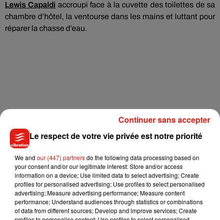
Lewis Capaldi
accroupi
face à la cuvette des toilettes de sa
chambre d’hôtel, la ventourse dans les mains et luttant pour
réparer la chasse d’eau.
Continuer sans accepter
Le respect de votre vie privée est notre priorité
We and
our (447) partners
do the following data processing based on
your consent and/or our legitimate interest: Store and/or access
information on a device; Use limited data to select advertising; Create
profiles for personalised advertising; Use profiles to select personalised
advertising; Measure advertising performance; Measure content
performance; Understand audiences through statistics or combinations
of data from different sources; Develop and improve services; Create
profiles to personalise content; Use profiles to select personalised