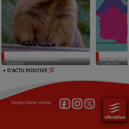
Des marmottes sur OnlyFans : la drôle
Alzheimer : d
d’initiative de chercheurs...
ouvrent une no
31 juillet 2026
31 juillet 2026
+ D'ACTU POSITIVE
Design
Olivier Varma