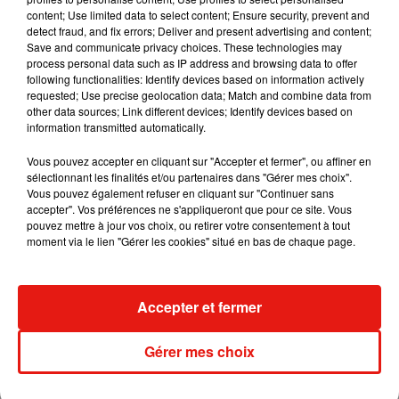
content; Use limited data to select content; Ensure security, prevent and
Il y a quelques jours, Lewis
Capaldi
était victime d’une scène
detect fraud, and fix errors; Deliver and present advertising and content;
tout aussi gênante.
En pleine nuit, dans sa chambre d’hôtel,
Save and communicate privacy choices. These technologies may
process personal data such as IP address and browsing data to offer
il a entendu un couple faire l’amour assez bruyamment dans
following functionalities: Identify devices based on information actively
la chambre voisine.
Il s’était encore une fois empressé de
requested; Use precise geolocation data; Match and combine data from
filmer et partager la scène sur les réseaux sociaux.
other data sources; Link different devices; Identify devices based on
information transmitted automatically.
lewis capaldi reaction to his neighbours having sex while he
Vous pouvez accepter en cliquant sur "Accepter et fermer", ou affiner en
is trying to sleep �x€xÂ
pic.twitter.com/E812wArs4M
sélectionnant les finalités et/ou partenaires dans "Gérer mes choix".
— lewis (@lewisa95)
29 mars 2019
Vous pouvez également refuser en cliquant sur "Continuer sans
accepter". Vos préférences ne s'appliqueront que pour ce site. Vous
pouvez mettre à jour vos choix, ou retirer votre consentement à tout
moment via le lien "Gérer les cookies" situé en bas de chaque page.
Musique
Accepter et fermer
Julien Lieb s’essaye à la vie de chatelain
Gérer mes choix
dans son nouveau clip
7 août 2026