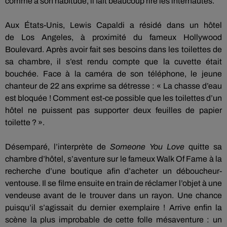
comme à son habitude, il fait beaucoup rire les internautes.
Aux
É
tats-Unis, Lewis
Capaldi
a résidé dans un hôtel
de
Los
Angeles, à proximité du fameux Hollywood
Boulevard.
Après avoir fait ses besoins dans les toilettes de
sa chambre, il s’est rendu compte que la cuvette était
bouchée.
Face à la caméra de son téléphone, le jeune
chanteur de 22 ans exprime sa détresse :
« La chasse d’eau
est bloquée !
Comment est-ce possible que les toilettes d’un
hôtel ne puissent pas supporter deux feuilles de papier
toilette ?
».
Désemparé, l’interprète de
Someone
You
Love
quitte sa
chambre d’hôtel, s’aventure sur le fameux Walk Of
Fame
à la
recherche d’une boutique afin d’acheter un déboucheur-
ventouse.
Il se filme ensuite en train de réclamer l’objet à une
vendeuse avant de le trouver dans un rayon.
Une chance
puisqu’il s’agissait du dernier exemplaire !
Arrive enfin la
scène la plus improbable de cette folle mésaventure :
un