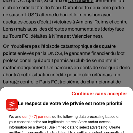
face à l’AC Ajaccio, Sochaux et
l’AJ Auxerre
permettent au
club de sortir la tête de l’eau. Durant cette deuxième partie
de saison, l’USO alterne le bon et le moins bon avec
quelques coups d’éclat (victoires à Amiens, Reims et contre
Lens) mais aussi des déroutes monumentales (derby face
au
Tours FC
, défaites à Nîmes et Valenciennes).
On n’oubliera pas l’épisode catastrophique des
quatre
points
enlevés par la DNCG, le gendarme financier du foot
professionnel, qui aurait permis au club de se maintenir
mathématiquement. Un parcours en dents de scie qui a donc
abouti à cette situation inédite pour le club orléanais : un
barrage contre le Paris FC, troisième du championnat de
National, pour se sauver.
Continuer sans accepter
Le respect de votre vie privée est notre priorité
Illustration de la rencontre de National entre l'US Orléans et
le Paris FC en 2011 / Photos: usofoot.com / Fabien Le Marié
We and
our (447) partners
do the following data processing based on
your consent and/or our legitimate interest: Store and/or access
Le barrage de Ligue 2 : première édition inédite mais pas
information on a device; Use limited data to select advertising; Create
profiles for personalised advertising; Use profiles to select personalised