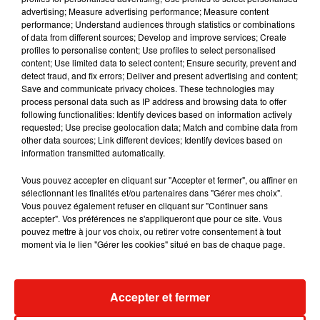
inconnue
advertising; Measure advertising performance; Measure content
performance; Understand audiences through statistics or combinations
Si en France, cette configuration de barrages fait figure de
of data from different sources; Develop and improve services; Create
nouveauté, elle est déjà bien connue de vos voisins
profiles to personalise content; Use profiles to select personalised
européens. En Allemagne, le troisième de Bundesliga 2
content; Use limited data to select content; Ensure security, prevent and
detect fraud, and fix errors; Deliver and present advertising and content;
(équivalent de la Ligue 2) doit affronter le club de Bundesliga
Save and communicate privacy choices. These technologies may
(équivalent de la Bundesliga) qui a terminé à
process personal data such as IP address and browsing data to offer
l’antépénultième place du championnat à la fin de la saison.
following functionalities: Identify devices based on information actively
requested; Use precise geolocation data; Match and combine data from
En Angleterre, le système est un peu plus complexe. Pas de
other data sources; Link different devices; Identify devices based on
barrage pour la descente : les trois derniers de Premier
information transmitted automatically.
League (équivalent de la Ligue 1) sont relégués
Vous pouvez accepter en cliquant sur "Accepter et fermer", ou affiner en
automatiquement. En revanche, en Championship
sélectionnant les finalités et/ou partenaires dans "Gérer mes choix".
(équivalent de la Ligue 2), les clubs situés entre la troisième
Vous pouvez également refuser en cliquant sur "Continuer sans
accepter". Vos préférences ne s'appliqueront que pour ce site. Vous
place et la sixième place, s’affrontent dans un mini-tournoi
pouvez mettre à jour vos choix, ou retirer votre consentement à tout
sous la forme d’une coupe. Le vainqueur prend la troisième
moment via le lien "Gérer les cookies" situé en bas de chaque page.
place d’accession à l’élite.
Accepter et fermer