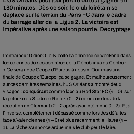
L'US Orléans peut tout perdre ou tout gagner en
180 minutes. Dès ce soir, le club loirétain se
déplace sur le terrain du Paris FC dans le cadre
du barrage aller de la Ligue 2. La victoire est
impérative après une saison pourrie. Décryptage
:
L’entraîneur Didier Ollé-Nicolle l’a annoncé ce weekend dans
les colonnes de nos confrères de
la République du Centre
:
« Ce sera notre Coupe d’Europe à nous ». Oui, mais une
finale de Coupe d’Europe, ça se gagne. Et malheureusement
sur ces dernières semaines, l’US Orléans a montré deux
visages :
conquérant
comme face au Red Star FC (4 – 0), sur
la pelouse du Stade de Reims (0 – 2) ou encore lors de la
réception de Clermont (2 – 2 après avoir été mené 0 – 2). Et à
l’inverse, complètement
dépassé
comme lors des défaites
face à Valenciennes (4 – 0) et plus récemment le Havre (4 –
1). La tâche s’annonce ardue mais le club peut le faire.